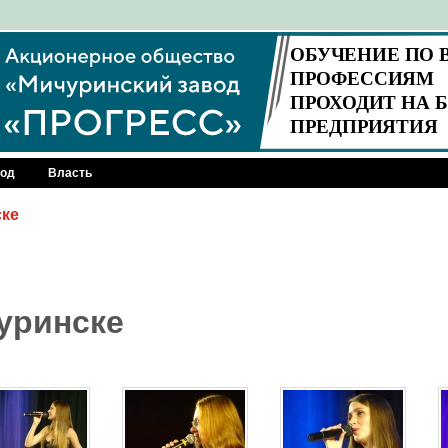
род
Власть
ске
уринске