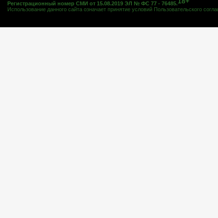
18+
Регистрационный номер СМИ от 15.08.2019 ЭЛ № ФС 77 - 76485.
Использование данного сайта означает принятие условий
Пользовательского согл