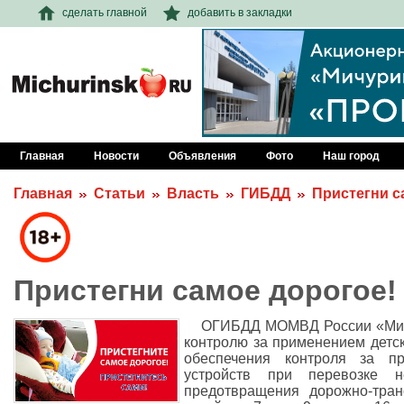
сделать главной
добавить в закладки
Главная
Новости
Объявления
Фото
Наш город
Главная
Статьи
Власть
ГИБДД
Пристегни с
Пристегни самое дорогое!
ОГИБДД МОМВД России «Мичу
контролю за применением детс
обеспечения контроля за п
устройств при перевозке н
предотвращения дорожно-тран