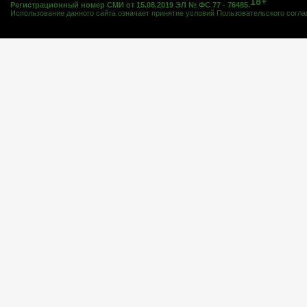
18+
Регистрационный номер СМИ от 15.08.2019 ЭЛ № ФС 77 - 76485.
Использование данного сайта означает принятие условий
Пользовательского согл