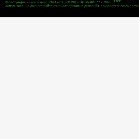
18+
Регистрационный номер СМИ от 15.08.2019 ЭЛ № ФС 77 - 76485.
Использование данного сайта означает принятие условий
Пользовательского согл