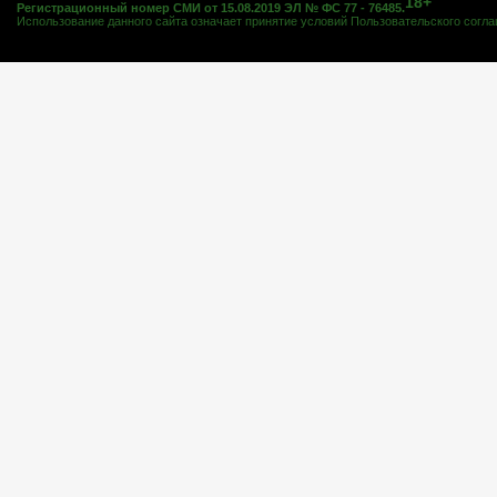
18+
Регистрационный номер СМИ от 15.08.2019 ЭЛ № ФС 77 - 76485.
Использование данного сайта означает принятие условий
Пользовательского согл