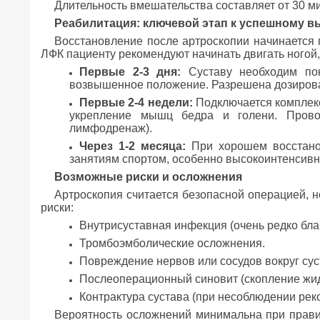
Длительность вмешательства составляет от 30 ми
Реабилитация: ключевой этап к успешному 
Восстановление после артроскопии начинается п
ЛФК пациенту рекомендуют начинать двигать ногой,
Первые 2-3 дня:
Суставу необходим пок
возвышенное положение. Разрешена дозирован
Первые 2-4 недели:
Подключается комплекс
укрепление мышц бедра и голени. Провод
лимфодренаж).
Через 1-2 месяца:
При хорошем восстанов
занятиям спортом, особенно высокоинтенсивн
Возможные риски и осложнения
Артроскопия считается безопасной операцией, н
риски:
Внутрисуставная инфекция (очень редко бла
Тромбоэмболические осложнения.
Повреждение нервов или сосудов вокруг сус
Послеоперационный синовит (скопление жидк
Контрактура сустава (при несоблюдении рек
Вероятность осложнений минимальна при прави