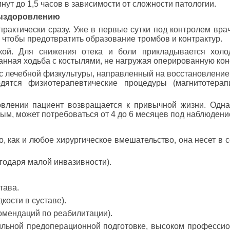
нут до 1,5 часов в зависимости от сложности патологии.
выздоровлению
рактически сразу. Уже в первые сутки под контролем вра
 чтобы предотвратить образование тромбов и контрактур.
ой. Для снижения отека и боли прикладывается холод
ная ходьба с костылями, не нагружая оперированную кон
 лечебной физкультуры, направленный на восстановление
ятся физиотерапевтические процедуры (магнитотерапи
лении пациент возвращается к привычной жизни. Однак
ым, может потребоваться от 4 до 6 месяцев под наблюдени
о, как и любое хирургическое вмешательство, она несет в
годаря малой инвазивности).
тава.
ости в суставе).
омендаций по реабилитации).
льной предоперационной подготовке, высоком профессио