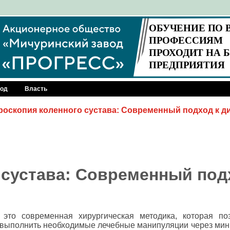
род
Власть
роскопия коленного сустава: Современный подход к ди
 сустава: Современный под
это современная хирургическая методика, которая поз
и выполнить необходимые лечебные манипуляции через ми