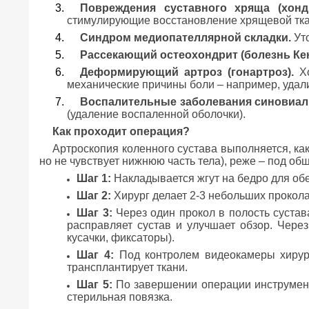
Повреждения суставного хряща (хонд
стимулирующие восстановление хрящевой ткан
Синдром медиопателлярной складки.
Уто
Рассекающий остеохондрит (болезнь Кен
Деформирующий артроз (гонартроз).
Хо
механические причины боли – например, уда
Воспалительные заболевания синовиаль
(удаление воспаленной оболочки).
Как проходит операция?
Артроскопия коленного сустава выполняется, как
но не чувствует нижнюю часть тела), реже – под об
Шаг 1:
Накладывается жгут на бедро для об
Шаг 2:
Хирург делает 2-3 небольших прокола
Шаг 3:
Через один прокол в полость сустава
расправляет сустав и улучшает обзор. Чере
кусачки, фиксаторы).
Шаг 4:
Под контролем видеокамеры хирург
трансплантирует ткани.
Шаг 5:
По завершении операции инструмент
стерильная повязка.