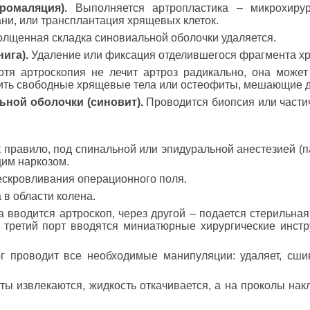
ромаляция).
Выполняется артропластика – микрохирург
и, или трансплантация хрящевых клеток.
лщенная складка синовиальной оболочки удаляется.
ига).
Удаление или фиксация отделившегося фрагмента хр
тя артроскопия не лечит артроз радикально, она может
лить свободные хрящевые тела или остеофиты, мешающие 
ной оболочки (синовит).
Проводится биопсия или части
 правило, под спинальной или эпидуральной анестезией (п
щим наркозом.
ескровливания операционного поля.
 в области колена.
 вводится артроскоп, через другой – подается стерильная
з третий порт вводятся миниатюрные хирургические инст
 проводит все необходимые манипуляции: удаляет, сши
ы извлекаются, жидкость откачивается, а на проколы на