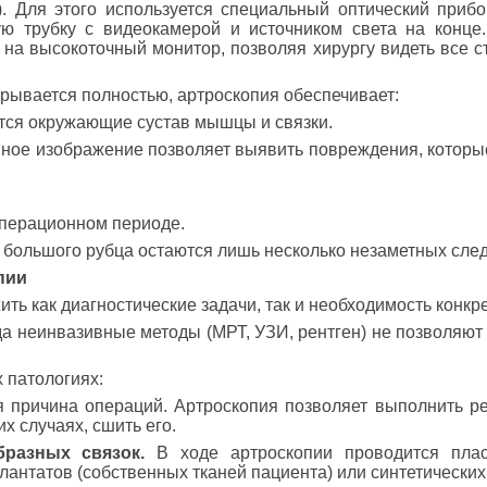
. Для этого используется специальный оптический прибо
ую трубку с видеокамерой и источником света на конце
на высокоточный монитор, позволяя хирургу видеть все с
скрывается полностью, артроскопия обеспечивает:
ся окружающие сустав мышцы и связки.
ное изображение позволяет выявить повреждения, которы
перационном периоде.
большого рубца остаются лишь несколько незаметных след
пии
ть как диагностические задачи, так и необходимость конкре
да неинвазивные методы (МРТ, УЗИ, рентген) не позволяют
 патологиях:
 причина операций. Артроскопия позволяет выполнить ре
х случаях, сшить его.
разных связок.
В ходе артроскопии проводится плас
антатов (собственных тканей пациента) или синтетических