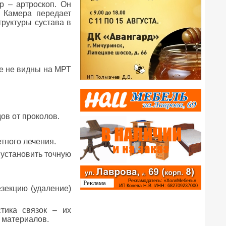
р – артроскоп. Он
. Камера передает
труктуры сустава в
е не видны на МРТ
ов от проколов.
тного лечения.
 установить точную
зекцию (удаление)
тика связок – их
 материалов.