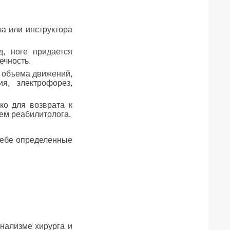
ча или инструктора
, ноге придается
ечность.
 объема движений,
я, электрофорез,
о для возврата к
ем реабилитолога.
 себе определенные
нализме хирурга и