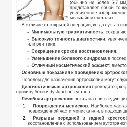
(обычно не более 5-7 мм)
представляет собой тонк
увеличенное изображение 
мельчайших деталях.
В отличие от открытой операции, когда сустав в
Минимальную травматичность:
сохраняют
Высокую точность диагностики:
увеличен
или рентгене.
Сокращение сроков восстановления.
Уменьшение болевого синдрома
в послео
Отличный косметический эффект:
вместо 
Основные показания к проведению артроско
Поводом для назначения артроскопии могут служи
Диагностическая артроскопия
проводится, ког
причину боли и dysfunction сустава.
Лечебная артроскопия
показана при следующих
Повреждения менисков.
Наиболее частая
поврежденной части мениска или, в подходящи
Разрывы передней и задней крестооб
восстановление с использованием аутотранспл