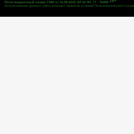
18+
Регистрационный номер СМИ от 15.08.2019 ЭЛ № ФС 77 - 76485.
Использование данного сайта означает принятие условий
Пользовательского согл