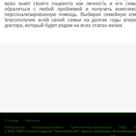
врач знает своего пациента как личность и его се
обратиться с любой проблемой и получить комплекс
персонализированную помощь. Выбирая семейную клин
благополучие всей своей семьи на долгие годы вперед
доктора, который будет рядом на всех этапах жизни.
О городе
Контакты
Прокуратура
Прокуратура района
Транспортная прокуратура
МВД
Г
© 2011-2026 Сетевое издание "Michurinsk.RU" зарегистрировано Роскомнадзо