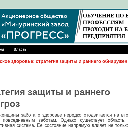
род
Власть
ское здоровье: стратегия защиты и раннего обнаружен
тегия защиты и раннего
гроз
енщины забота о здоровье нередко отодвигается на вто
 повседневным заботам. Однако существует область,
ивная система. Ее состояние напрямую влияет не только