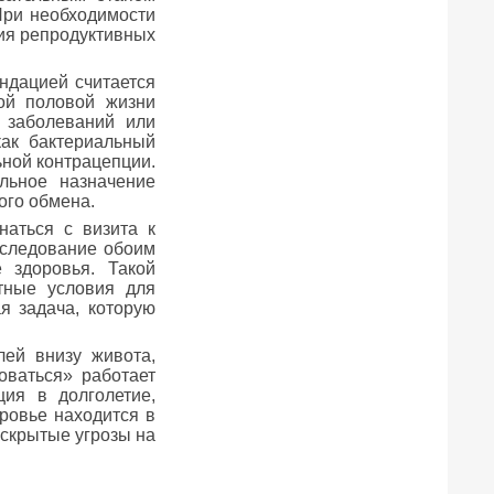
При необходимости
ния репродуктивных
ендацией считается
ой половой жизни
 заболеваний или
ак бактериальный
ьной контрацепции.
льное назначение
ого обмена.
наться с визита к
бследование обоим
 здоровья. Такой
тные условия для
я задача, которую
ей внизу живота,
оваться» работает
ия в долголетие,
ровье находится в
 скрытые угрозы на