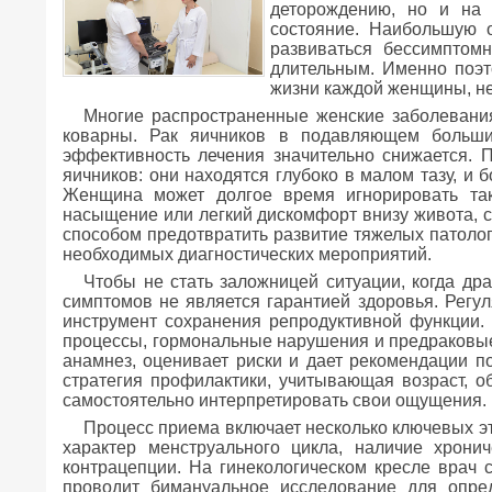
деторождению, но и на
состояние. Наибольшую о
развиваться бессимптом
длительным. Именно поэт
жизни каждой женщины, не
Многие распространенные женские заболевания,
коварны. Рак яичников в подавляющем большин
эффективность лечения значительно снижается. 
яичников: они находятся глубоко в малом тазу, и
Женщина может долгое время игнорировать так
насыщение или легкий дискомфорт внизу живота, 
способом предотвратить развитие тяжелых патолог
необходимых диагностических мероприятий.
Чтобы не стать заложницей ситуации, когда др
симптомов не является гарантией здоровья. Регу
инструмент сохранения репродуктивной функции.
процессы, гормональные нарушения и предраковые 
анамнез, оценивает риски и дает рекомендации 
стратегия профилактики, учитывающая возраст, о
самостоятельно интерпретировать свои ощущения.
Процесс приема включает несколько ключевых эт
характер менструального цикла, наличие хрон
контрацепции. На гинекологическом кресле врач 
проводит бимануальное исследование для опре