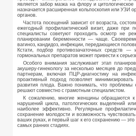
является забор мазка на флору и цитологическое
назначается расширенная кольпоскопия или УЗИ ор
органов.
Частота посещений зависит от возраста, состо
ежегодный профилактический визит, даже при 
специалисты советуют проходить осмотр не ре
планировании беременности — чаще. Своевреме
вагиноз, кандидоз, инфекции, передающиеся полов
Кстати, подбор противозачаточных средств — и
гормональных препаратов может привести к серье
Особого внимания заслуживает этап планиров
акушеру-гинекологу за несколько месяцев до пре
партнерам, включая ПЦР-диагностику на инфек
проактивный подход позволяет минимизировать
развития плода. Важно понимать, что проблемы 
решают совместно с грамотным специалистом.
К сожалению, многие женщины обращаются к 
нарушений цикла, патологических выделений или
наиболее эффективно. Регулярные профилактич
сохранение молодости и возможность чувствовать
ваших руках, и первый шаг к его сохранению — это 
самых ранних стадиях.