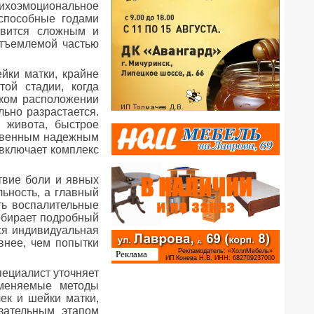
ихоэмоциональное
 способные годами
овится сложным и
отъемлемой частью
йки матки, крайне
ой стадии, когда
ском расположении
льно разрастается.
 живота, быстрое
ственным надежным
 включает комплекс
твие боли и явных
ьность, а главный
ь воспалительные
собирает подробный
ся индивидуальная
внее, чем попытки
пециалист уточняет
именяемые методы
ек и шейки матки,
зательным этапом