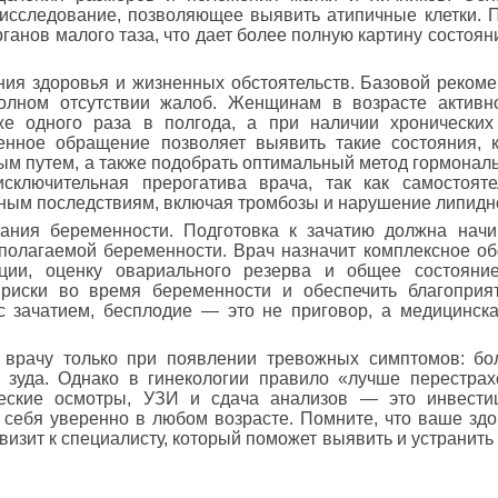
 исследование, позволяющее выявить атипичные клетки. 
ганов малого таза, что дает более полную картину состоя
яния здоровья и жизненных обстоятельств. Базовой реком
полном отсутствии жалоб. Женщинам в возрасте активн
же одного раза в полгода, а при наличии хронических
нное обращение позволяет выявить такие состояния, к
ым путем, а также подобрать оптимальный метод гормонал
сключительная прерогатива врача, так как самостояте
зным последствиям, включая тромбозы и нарушение липидн
ания беременности. Подготовка к зачатию должна начи
дполагаемой беременности. Врач назначит комплексное о
ции, оценку овариального резерва и общее состояние
 риски во время беременности и обеспечить благоприя
с зачатием, бесплодие — это не приговор, а медицинска
врачу только при появлении тревожных симптомов: бол
 зуда. Однако в гинекологии правило «лучше перестрах
еские осмотры, УЗИ и сдача анализов — это инвестиц
 себя уверенно в любом возрасте. Помните, что ваше здо
визит к специалисту, который поможет выявить и устранить