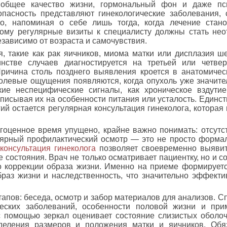
 общее качество жизни, гормональный фон и даже пс
пасность представляют гинекологические заболевания,
но, напоминая о себе лишь тогда, когда лечение стан
ому регулярные визиты к специалисту должны стать не
зависимо от возраста и самочувствия.
 такие как рак яичников, миома матки или дисплазия ше
стве случаев диагностируется на третьей или четверт
Причина столь позднего выявления кроется в анатомиче
 болевые ощущения появляются, когда опухоль уже значите
ие неспецифические сигналы, как хроническое вздутие
списывая их на особенности питания или усталость. Един
ий остается регулярная консультация гинеколога, которая
агоценное время упущено, крайне важно понимать: отсутс
лярный профилактический осмотр — это не просто формал
консультация гинеколога
позволяет своевременно выявит
состояния. Врач не только осматривает пациентку, но и 
по коррекции образа жизни. Именно на приеме формирует
браз жизни и наследственность, что значительно эффекти
апов: беседа, осмотр и забор материалов для анализов. С
ических заболеваний, особенности половой жизни и пр
с помощью зеркал оценивает состояние слизистых оболоч
деления размеров и положения матки и яичников. Обя