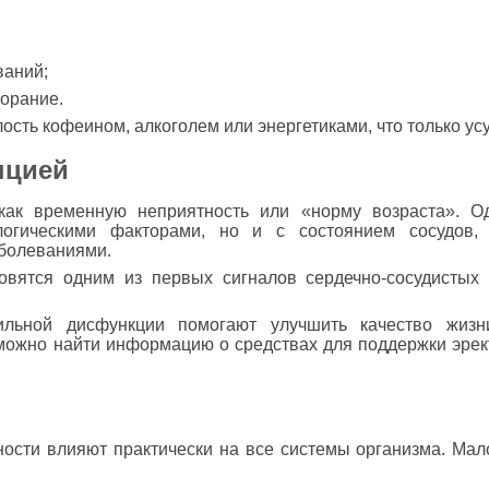
ваний;
орание.
сть кофеином, алкоголем или энергетиками, что только усу
нцией
ак временную неприятность или «норму возраста». Од
огическими факторами, но и с состоянием сосудов, 
болеваниями.
овятся одним из первых сигналов сердечно-сосудистых
льной дисфункции помогают улучшить качество жизн
ожно найти информацию о средствах для поддержки эрек
ности влияют практически на все системы организма. Ма