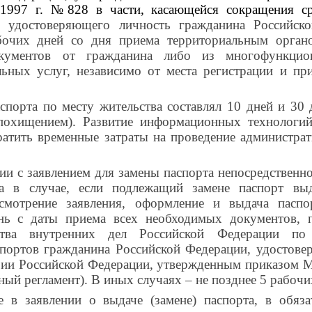
1997 г. №828 в части, касающейся сокращения 
, удостоверяющего личность гражданина Российск
бочих дней со дня приема территориальным орган
кументов от гражданина либо из многофункцион
льных услуг, независимо от места регистрации и п
порта по месту жительства составлял 10 дней и 30 
 (похищением). Развитие информационных технологи
ратить временные затраты на проведение администра
 с заявлением для замены паспорта непосредственно
а в случае, если подлежащий замене паспорт вы
ссмотрение заявления, оформление и выдача пасп
нь с даты приема всех необходимых документов, 
ства внутренних дел Российской Федерации по 
аспортов гражданина Российской Федерации, удостов
рии Российской Федерации, утвержденным приказом 
ный регламент). В иных случаях – не позднее 5 рабочи
е в заявлении о выдаче (замене) паспорта, в обяз