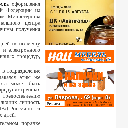
срока
оформления
ой Федерации на
ом Министерства
ального центра
ричины получения
дней не по месту
й и электронного
тивных процедур,
 в подразделение
давался этим же
орта может быть
предусмотренных
предоставлению
еряющих личность
МВД России от 16
х дней.
ательном порядке