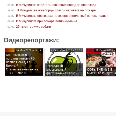
В Мичуринске водитель совершил наезд на пешехода
05/08
В Мичуринске огнеборцы спасли человека на пожаре
28/07
В Мичуринске пострадал несовершеннолетний велосипедист
14/07
В Мичуринске при пожаре погиб мужчина
09/07
25 тысяч за укус собаки
03/07
Видеорепортажи:
26 Мая 2020 в 14:17
4 Сентября 2019 в 13:51
19 Июля 2019 в 
Фотовыставка
пограничников к 75-
летию Победы в
Великой
Ежегодный
Отечественной войне
музыкальный
СОБЫТИЕ № 1 В
1941—1945 гг.
фестиваль «Яблоко»
МЯСНОЙ ИНДУСТ