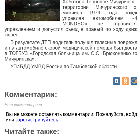
Хоботово-Терновое-Мичуринс
территории Мичуринского ок
мужчина 1979 года рожде
управляя автомобилем «
MONDEO», не справил
управлением и допустил съезд в правый по ходу дви
кювет.
В результате ДТП водитель получил телесные повреж
и на автомобиле скорой медицинской помощи был дост
в ТОГБУЗ «Городская больница им. С.С. Брюхоненко г
Мичуринска».
УГИБДД УМВД России по Тамбовской области
Комментарии:
Нет комментариев.
Вы не можете оставлять комментарии. Пожалуйста, вой
или
зарегистрируйтесь
.
Читайте также: