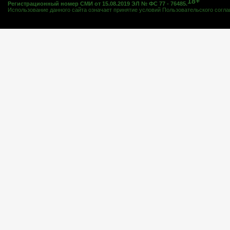
18+
Регистрационный номер СМИ от 15.08.2019 ЭЛ № ФС 77 - 76485.
Использование данного сайта означает принятие условий
Пользовательского согл