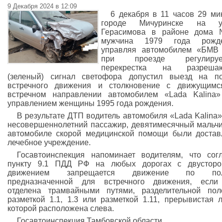
9 Декабря 2024 в 12:09
6 декабря в 11 часов 29 ми
городе Мичуринске на у
Герасимова в районе дома
мужчина 1979 года рожде
управляя автомобилем «БМВ 
при проезде регулируе
перекрестка на разреша
(зеленый) сигнал светофора допустил выезд на п
встречного движения и столкновение с движущимс
встречном направлении автомобилем «Lada Kalina
управлением женщины 1995 года рождения.
В результате ДТП водитель автомобиля «Lada Kalina»
несовершеннолетний пассажир, девятимесячный мальчи
автомобиле скорой медицинской помощи были доста
лечебное учреждение.
Госавтоинспекция напоминает водителям, что сог
пункту 9.1 ПДД РФ на любых дорогах с двусторо
движением запрещается движение по пол
предназначенной для встречного движения, если
отделена трамвайными путями, разделительной пол
разметкой 1.1, 1.3 или разметкой 1.11, прерывистая 
которой расположена слева.
Госавтоинспекция Тамбовской области