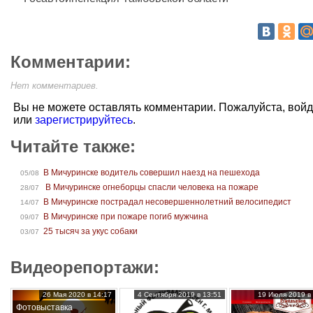
Комментарии:
Нет комментариев.
Вы не можете оставлять комментарии. Пожалуйста, вой
или
зарегистрируйтесь
.
Читайте также:
В Мичуринске водитель совершил наезд на пешехода
05/08
В Мичуринске огнеборцы спасли человека на пожаре
28/07
В Мичуринске пострадал несовершеннолетний велосипедист
14/07
В Мичуринске при пожаре погиб мужчина
09/07
25 тысяч за укус собаки
03/07
Видеорепортажи:
26 Мая 2020 в 14:17
4 Сентября 2019 в 13:51
19 Июля 2019 в 
Фотовыставка