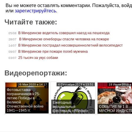
Вы не можете оставлять комментарии. Пожалуйста, вой
или
зарегистрируйтесь
.
Читайте также:
В Мичуринске водитель совершил наезд на пешехода
05/08
В Мичуринске огнеборцы спасли человека на пожаре
28/07
В Мичуринске пострадал несовершеннолетний велосипедист
14/07
В Мичуринске при пожаре погиб мужчина
09/07
25 тысяч за укус собаки
03/07
Видеорепортажи:
26 Мая 2020 в 14:17
4 Сентября 2019 в 13:51
19 Июля 2019 в 
Фотовыставка
пограничников к 75-
летию Победы в
Великой
Ежегодный
Отечественной войне
музыкальный
СОБЫТИЕ № 1 В
1941—1945 гг.
фестиваль «Яблоко»
МЯСНОЙ ИНДУСТ