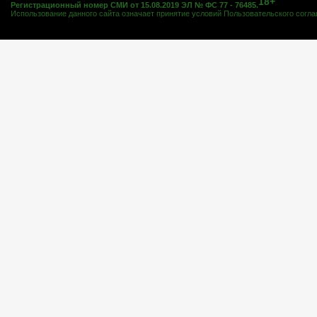
18+
Регистрационный номер СМИ от 15.08.2019 ЭЛ № ФС 77 - 76485.
Использование данного сайта означает принятие условий
Пользовательского согл