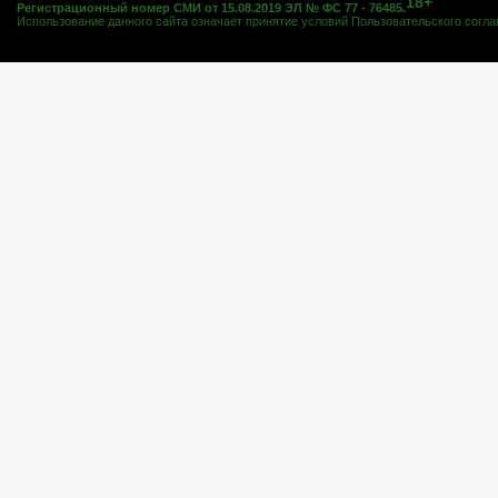
18+
Регистрационный номер СМИ от 15.08.2019 ЭЛ № ФС 77 - 76485.
Использование данного сайта означает принятие условий
Пользовательского согл