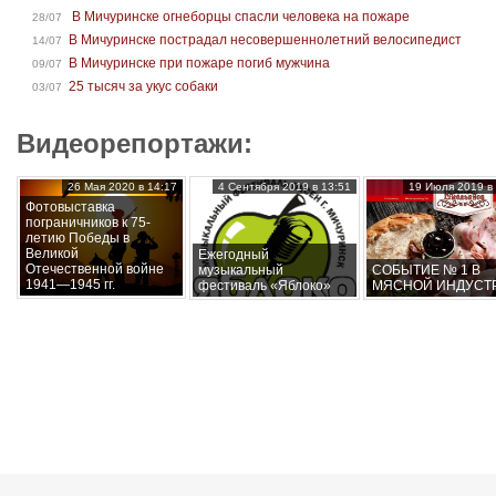
В Мичуринске огнеборцы спасли человека на пожаре
28/07
В Мичуринске пострадал несовершеннолетний велосипедист
14/07
В Мичуринске при пожаре погиб мужчина
09/07
25 тысяч за укус собаки
03/07
Видеорепортажи:
26 Мая 2020 в 14:17
4 Сентября 2019 в 13:51
19 Июля 2019 в 
Фотовыставка
пограничников к 75-
летию Победы в
Великой
Ежегодный
Отечественной войне
музыкальный
СОБЫТИЕ № 1 В
1941—1945 гг.
фестиваль «Яблоко»
МЯСНОЙ ИНДУСТ