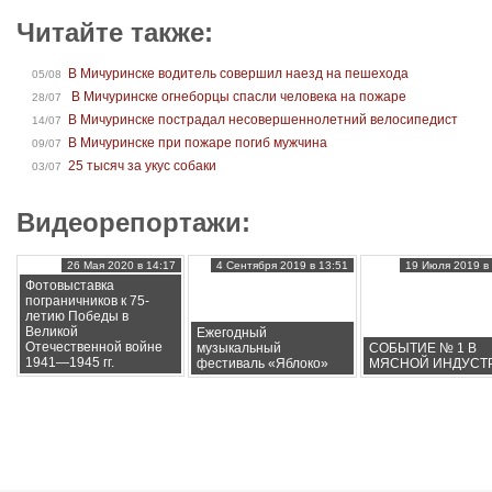
Читайте также:
В Мичуринске водитель совершил наезд на пешехода
05/08
В Мичуринске огнеборцы спасли человека на пожаре
28/07
В Мичуринске пострадал несовершеннолетний велосипедист
14/07
В Мичуринске при пожаре погиб мужчина
09/07
25 тысяч за укус собаки
03/07
Видеорепортажи:
26 Мая 2020 в 14:17
4 Сентября 2019 в 13:51
19 Июля 2019 в 
Фотовыставка
пограничников к 75-
летию Победы в
Великой
Ежегодный
Отечественной войне
музыкальный
СОБЫТИЕ № 1 В
1941—1945 гг.
фестиваль «Яблоко»
МЯСНОЙ ИНДУСТ