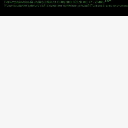
18+
Регистрационный номер СМИ от 15.08.2019 ЭЛ № ФС 77 - 76485.
Использование данного сайта означает принятие условий
Пользовательского согл