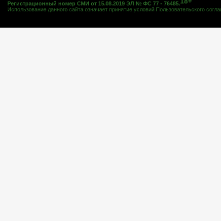
18+
Регистрационный номер СМИ от 15.08.2019 ЭЛ № ФС 77 - 76485.
Использование данного сайта означает принятие условий
Пользовательского согл