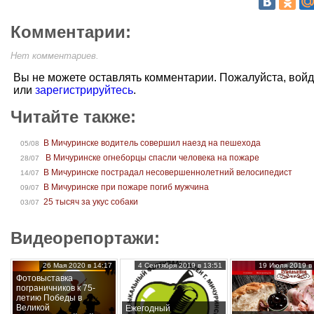
Комментарии:
Нет комментариев.
Вы не можете оставлять комментарии. Пожалуйста, вой
или
зарегистрируйтесь
.
Читайте также:
В Мичуринске водитель совершил наезд на пешехода
05/08
В Мичуринске огнеборцы спасли человека на пожаре
28/07
В Мичуринске пострадал несовершеннолетний велосипедист
14/07
В Мичуринске при пожаре погиб мужчина
09/07
25 тысяч за укус собаки
03/07
Видеорепортажи:
26 Мая 2020 в 14:17
4 Сентября 2019 в 13:51
19 Июля 2019 в 
Фотовыставка
пограничников к 75-
летию Победы в
Великой
Ежегодный