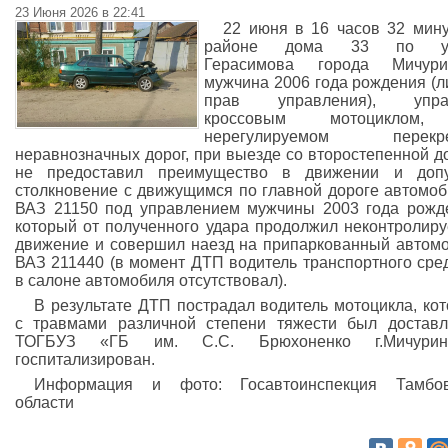
23 Июня 2026 в 22:41
22 июня в 16 часов 32 мин
районе дома 33 по у
Герасимова города Мичурин
мужчина 2006 года рождения (
прав управления), упра
кроссовым мотоциклом
нерегулируемом перекре
неравнозначных дорог, при выезде со второстепенной д
не предоставил преимущество в движении и допу
столкновение с движущимся по главной дороге автомо
ВАЗ 21150 под управлением мужчины 2003 года рожд
который от полученного удара продолжил неконтролир
движение и совершил наезд на припаркованный автом
ВАЗ 211440 (в момент ДТП водитель транспортного сре
в салоне автомобиля отсутствовал).
В результате ДТП пострадал водитель мотоцикла, ко
с травмами различной степени тяжести был достав
ТОГБУЗ «ГБ им. С.С. Брюхоненко г.Мичуринс
госпитализирован.
Информация и фото: Госавтоинспекция Тамбов
области