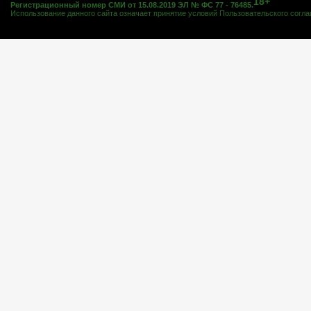
18+
Регистрационный номер СМИ от 15.08.2019 ЭЛ № ФС 77 - 76485.
Использование данного сайта означает принятие условий
Пользовательского согл