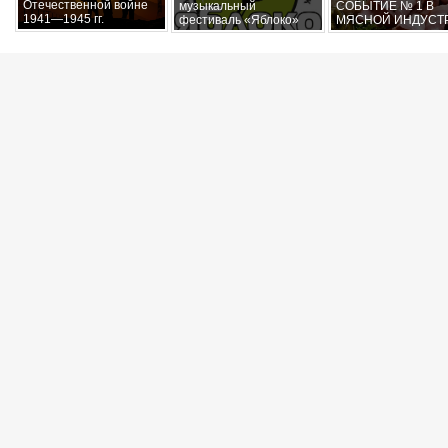
Отечественной войне
музыкальный
СОБЫТИЕ № 1 В
1941—1945 гг.
фестиваль «Яблоко»
МЯСНОЙ ИНДУСТ