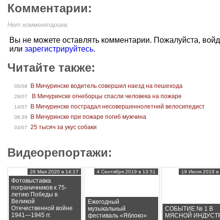
Комментарии:
Нет комментариев.
Вы не можете оставлять комментарии. Пожалуйста, вой
или
зарегистрируйтесь
.
Читайте также:
В Мичуринске водитель совершил наезд на пешехода
05/08
В Мичуринске огнеборцы спасли человека на пожаре
28/07
В Мичуринске пострадал несовершеннолетний велосипедист
14/07
В Мичуринске при пожаре погиб мужчина
08:39
25 тысяч за укус собаки
03/07
Видеорепортажи:
26 Мая 2020 в 14:17
4 Сентября 2019 в 13:51
19 Июля 2019 в 
Фотовыставка
пограничников к 75-
летию Победы в
Великой
Ежегодный
Отечественной войне
музыкальный
СОБЫТИЕ № 1 В
1941—1945 гг.
фестиваль «Яблоко»
МЯСНОЙ ИНДУСТ