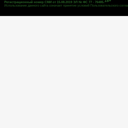
18+
Регистрационный номер СМИ от 15.08.2019 ЭЛ № ФС 77 - 76485.
Использование данного сайта означает принятие условий
Пользовательского согл