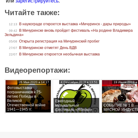
или
зарегистрируйтесь
.
Читайте также:
В наукограде откроется выставка «Мичуринск - дары природы»
12:13
В Мичуринске вновь пройдет фестиваль «На родине Владимира
09:42
Зельдина»
Открыта регистрация на Мичуринский пробег
05/08
В Мичуринске отметят День ВДВ
27/07
В Мичуринске откроется необычная выставка
22/07
Видеорепортажи:
26 Мая 2020 в 14:17
4 Сентября 2019 в 13:51
19 Июля 2019 в 
Фотовыставка
пограничников к 75-
летию Победы в
Великой
Ежегодный
Отечественной войне
музыкальный
СОБЫТИЕ № 1 В
1941—1945 гг.
фестиваль «Яблоко»
МЯСНОЙ ИНДУСТ