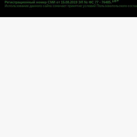
18+
Регистрационный номер СМИ от 15.08.2019 ЭЛ № ФС 77 - 76485.
Использование данного сайта означает принятие условий
Пользовательского согл