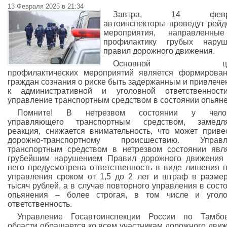
13 Февраля 2025 в 21:34
Завтра, 14 февра
автоинспекторы проведут рей
мероприятия, направленны
профилактику грубых наруш
правил дорожного движения.
Основной цел
профилактических мероприятий является формирова
граждан сознания о риске быть задержанным и привлеч
к административной и уголовной ответственност
управление транспортным средством в состоянии опьяне
Помните! В нетрезвом состоянии у челов
управляющего транспортным средством, замедля
реакция, снижается внимательность, что может приве
дорожно-транспортному происшествию. Управл
транспортным средством в нетрезвом состоянии явл
грубейшим нарушением Правил дорожного движения
него предусмотрена ответственность в виде лишения 
управления сроком от 1,5 до 2 лет и штраф в разме
тысяч рублей, а в случае повторного управления в сост
опьянения – более строгая, в том числе и уголо
ответственность.
Управление Госавтоинспекции России по Тамбов
области обращается ко всем участникам дорожного дви