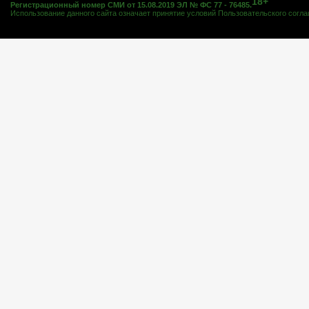
18+
Регистрационный номер СМИ от 15.08.2019 ЭЛ № ФС 77 - 76485.
Использование данного сайта означает принятие условий
Пользовательского согл