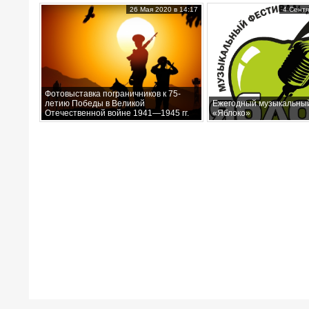
26 Мая 2020 в 14:17
4 Сентя
Фотовыставка пограничников к 75-
летию Победы в Великой
Ежегодный музыкальны
Отечественной войне 1941—1945 гг.
«Яблоко»