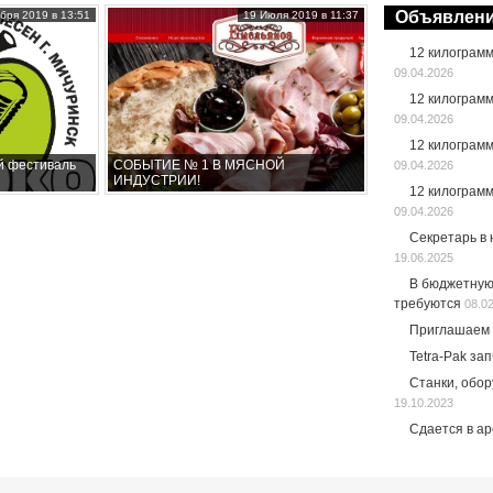
Объявлен
бря 2019 в 13:51
19 Июля 2019 в 11:37
12 килограм
09.04.2026
12 килограм
09.04.2026
12 килограм
й фестиваль
СОБЫТИЕ № 1 В МЯСНОЙ
09.04.2026
ИНДУСТРИИ!
12 килограм
09.04.2026
Секретарь в
19.06.2025
В бюджетную
требуются
08.0
Приглашаем 
Tetra-Pak за
Станки, обо
19.10.2023
Сдается в а