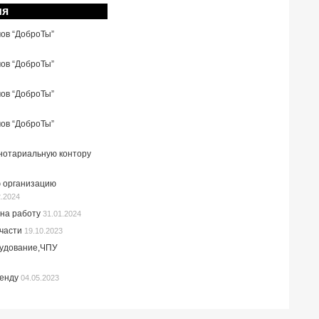
ия
мов “ДоброТы”
мов “ДоброТы”
мов “ДоброТы”
мов “ДоброТы”
 нотариальную контору
 организацию
2.2024
на работу
31.01.2024
пчасти
19.10.2023
рудование,ЧПУ
ренду
04.05.2023