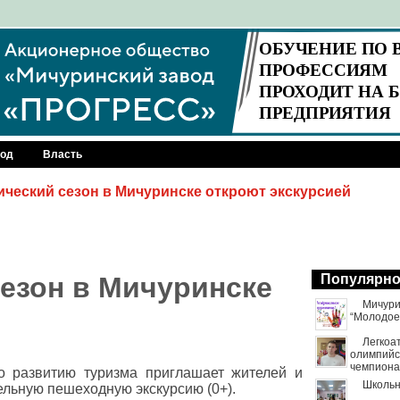
род
Власть
ический сезон в Мичуринске откроют экскурсией
сезон в Мичуринске
Популярн
Мичури
“Молодое
Легкоа
олимпийск
чемпиона
о развитию туризма приглашает жителей и
Школьн
ельную пешеходную экскурсию (0+).