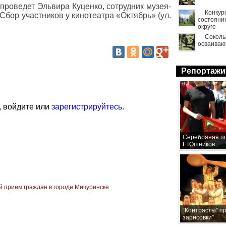
роведет Эльвира Куценко, сотрудник музея-
Конкур
Сбор участников у кинотеатра «Октябрь» (ул.
состояни
округе
Сокол
осваиваю
Репортажи
, войдите или
зарегистрируйтесь
.
Серебряная по
ГТОшников
й прием граждан в городе Мичуринске
“Контрасты” п
зарисовки”