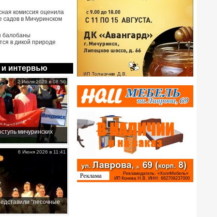
сная комиссия оценила
е садов в Мичуринском
ы балобаны
тся в дикой природе
 и интервью
2 Июля 2026 в 08:50
ступь мичуринских
6 Июня 2026 в 11:41
редставили “песочные