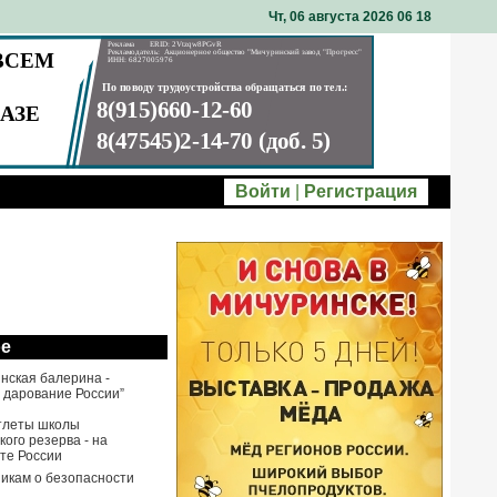
Чт, 06 августа 2026 06
:
18
Войти
|
Регистрация
ое
нская балерина -
 дарование России”
тлеты школы
ого резерва - на
те России
икам о безопасности