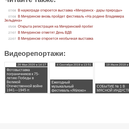
В наукограде откроется выставка «Мичуринск - дары природы»
07/08
В Мичуринске вновь пройдет фестиваль «На родине Владимира
07/08
Зельдина»
Открыта регистрация на Мичуринский пробег
05/08
В Мичуринске отметят День ВДВ
27/07
В Мичуринске откроется необычная выставка
22/07
Видеорепортажи:
26 Мая 2020 в 14:17
4 Сентября 2019 в 13:51
19 Июля 2019 в 
Фотовыставка
пограничников к 75-
летию Победы в
Великой
Ежегодный
Отечественной войне
музыкальный
СОБЫТИЕ № 1 В
1941—1945 гг.
фестиваль «Яблоко»
МЯСНОЙ ИНДУСТ