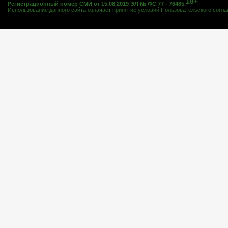
18+
Регистрационный номер СМИ от 15.08.2019 ЭЛ № ФС 77 - 76485.
Использование данного сайта означает принятие условий
Пользовательского согл