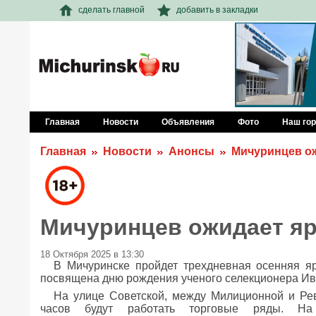
сделать главной
добавить в закладки
Главная
Новости
Объявления
Фото
Наш го
Главная
Новости
Анонсы
Мичуринцев о
Мичуринцев ожидает я
18 Октября 2025 в 13:30
В Мичуринске пройдет трехдневная осенняя яр
посвящена дню рождения ученого селекционера И
На улице Советской, между Милиционной и Рев
часов будут работать торговые ряды. На