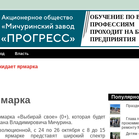
род
Власть
жидает ярмарка
рмарка
Популярн
Праздн
марка «Выбирай свое» (0+), которая будет
Глава 
вана Владимировича Мичурина.
прокомме
ремонту 
олюционной, с 24 по 26 октября с 8 до 15
Детям 
 ярмарке представят широкий спектр