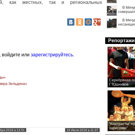
й, как местных, так и региональных
В Мичу
совершил
В Мичу
несанкци
Репортажи
, войдите или
зарегистрируйтесь
.
оды»
Серебряная по
мира Зельдина»
ГТОшников
“Контрасты” п
зарисовки”
бря 2019 в 13:51
19 Июля 2019 в 11:37