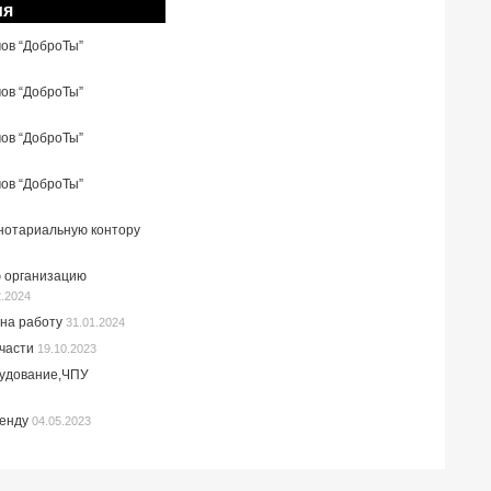
ия
мов “ДоброТы”
мов “ДоброТы”
мов “ДоброТы”
мов “ДоброТы”
 нотариальную контору
 организацию
2.2024
на работу
31.01.2024
пчасти
19.10.2023
рудование,ЧПУ
ренду
04.05.2023