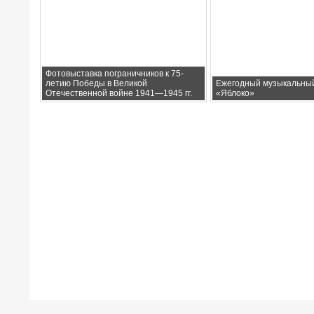
Фотовыставка пограничников к 75-
летию Победы в Великой
Ежегодный музыкальны
Отечественной войне 1941—1945 гг.
«Яблоко»