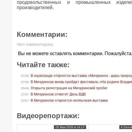
продовольственных и промышленных издели
производителей.
Комментарии:
Нет комментариев.
Вы не можете оставлять комментарии. Пожалуйста
Читайте также:
В наукограде откроется выставка «Мичуринск - дары прир
07/08
В Мичуринске вновь пройдет фестиваль «На родине Влади
07/08
Открыта регистрация на Мичуринский пробег
05/08
В Мичуринске отметят День ВДВ
27/07
В Мичуринске откроется необычная выставка
22/07
Видеорепортажи:
26 Мая 2020 в 14:17
4 Сентя