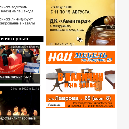
ринске водитель
 наезд на пешехода
ринске ликвидируют
онированные навалы
 и интервью
2 Июля 2026 в 08:50
ступь мичуринских
6 Июня 2026 в 11:41
редставили “песочные