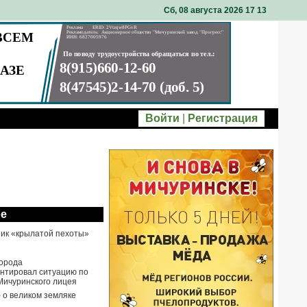
Сб, 08 августа 2026 17
13
Войти
|
Регистрация
ое
ик «крылатой пехоты»
города
нтировал ситуацию по
Мичуринского лицея
- о великом земляке