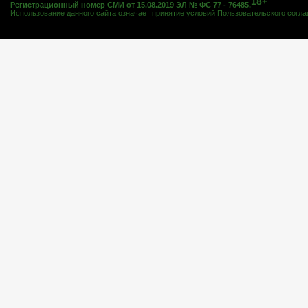
18+
Регистрационный номер СМИ от 15.08.2019 ЭЛ № ФС 77 - 76485.
Использование данного сайта означает принятие условий
Пользовательского согл