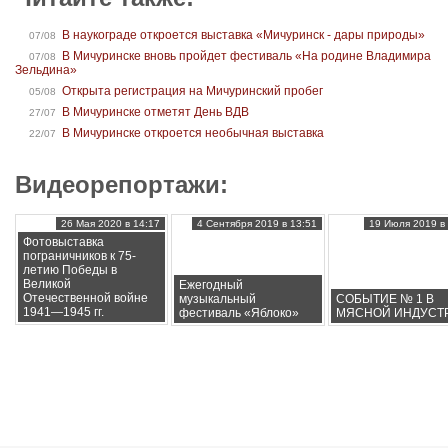
В наукограде откроется выставка «Мичуринск - дары природы»
07/08
В Мичуринске вновь пройдет фестиваль «На родине Владимира
07/08
Зельдина»
Открыта регистрация на Мичуринский пробег
05/08
В Мичуринске отметят День ВДВ
27/07
В Мичуринске откроется необычная выставка
22/07
Видеорепортажи:
26 Мая 2020 в 14:17
4 Сентября 2019 в 13:51
19 Июля 2019 в 
Фотовыставка
пограничников к 75-
летию Победы в
Великой
Ежегодный
Отечественной войне
музыкальный
СОБЫТИЕ № 1 В
1941—1945 гг.
фестиваль «Яблоко»
МЯСНОЙ ИНДУСТ