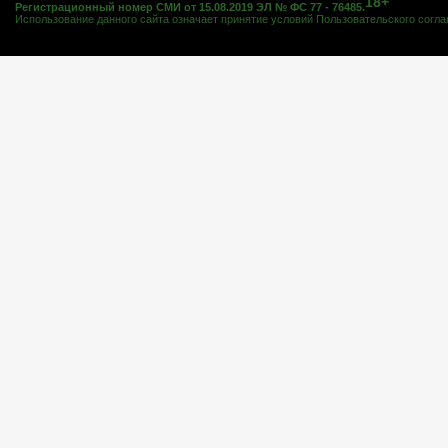
18+
Регистрационный номер СМИ от 15.08.2019 ЭЛ № ФС 77 - 76485.
Использование данного сайта означает принятие условий
Пользовательского согл