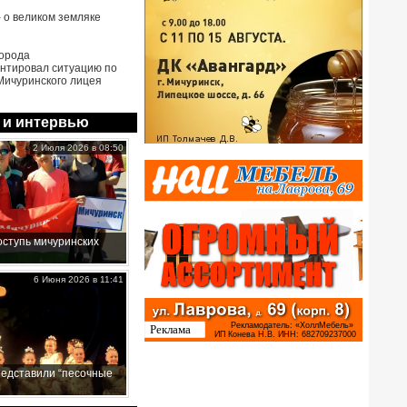
- о великом земляке
города
нтировал ситуацию по
Мичуринского лицея
 и интервью
2 Июля 2026 в 08:50
ступь мичуринских
6 Июня 2026 в 11:41
редставили “песочные