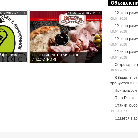
Объявлен
12 килограм
бря 2019 в 13:51
19 Июля 2019 в 11:37
09.04.2026
12 килограм
09.04.2026
12 килограм
09.04.2026
12 килограм
й фестиваль
СОБЫТИЕ № 1 В МЯСНОЙ
09.04.2026
ИНДУСТРИИ!
Секретарь в
19.06.2025
В бюджетную
требуются
08.0
Приглашаем 
Tetra-Pak за
Станки, обо
19.10.2023
Сдается в а