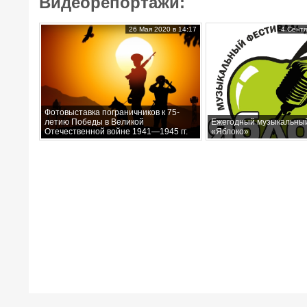
Видеорепортажи:
26 Мая 2020 в 14:17
4 Сентя
Фотовыставка пограничников к 75-
летию Победы в Великой
Ежегодный музыкальны
Отечественной войне 1941—1945 гг.
«Яблоко»