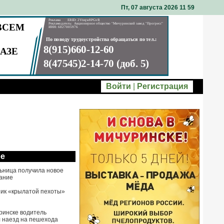
Пт, 07 августа 2026 11
:
59
Войти
|
Регистрация
ое
ьница получила новое
ание
ик «крылатой пехоты»
ринске водитель
 наезд на пешехода