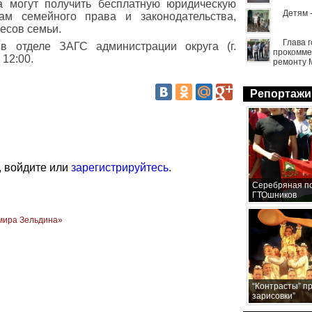
а могут получить бесплатную юридическую
Детям 
ам семейного права и законодательства,
есов семьи.
Глава 
в отделе ЗАГС администрации округа (г.
прокомме
 12:00.
ремонту 
Репортажи
, войдите или
зарегистрируйтесь
.
Серебряная по
ГТОшников
мира Зельдина»
“Контрасты” п
зарисовки”