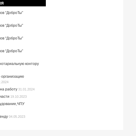
ия
мов “ДоброТы”
мов “ДоброТы”
мов “ДоброТы”
мов “ДоброТы”
 нотариальную контору
 организацию
2.2024
на работу
31.01.2024
пчасти
19.10.2023
рудование,ЧПУ
ренду
04.05.2023