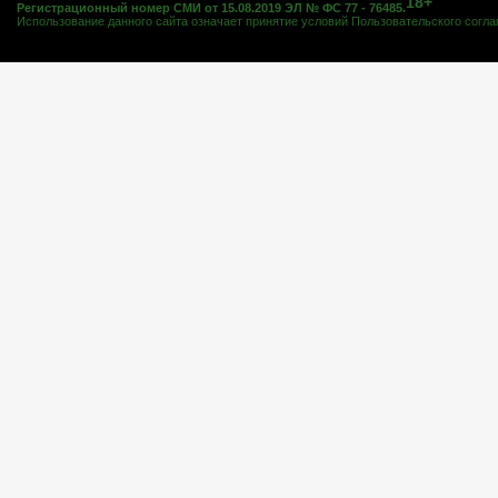
18+
Регистрационный номер СМИ от 15.08.2019 ЭЛ № ФС 77 - 76485.
Использование данного сайта означает принятие условий
Пользовательского согл