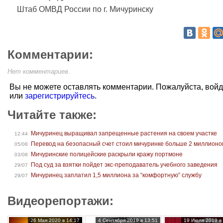
Штаб ОМВД России по г. Мичуринску
Комментарии:
Нет комментариев.
Вы не можете оставлять комментарии. Пожалуйста, вой
или
зарегистрируйтесь
.
Читайте также:
Мичуринец выращивал запрещенные растения на своем участке
12:44
Перевод на безопасный счет стоил мичуринке больше 2 миллионо
05/08
Мичуринские полицейские раскрыли кражу портмоне
03/08
Под суд за взятки пойдет экс-преподаватель учебного заведения
29/07
Мичуринец заплатил 1,5 миллиона за “комфортную” службу
29/07
Видеорепортажи:
26 Мая 2020 в 14:17
4 Сентября 2019 в 13:51
19 Июля 2019 в 