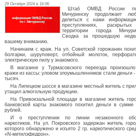
29 Октября 2024 в 16:06
Штаб ОМВД России п
Мичуринску продолжает люб
делиться с нами информаци
преступлениях, раскрыты
территории города Мичурин
Сводка за прошедшую неде
вашему вниманию.
Начинаем с краж. На ул. Советской горожанин похи
болгарки, шуруповерт, отбойный молоток, перфора
электрическую пилу у знакомого.
В магазине у Турмасовского переезда произошл
кражи из кассы: уловом злоумышленников стали деньги - 
тысяч.
На Липецком шоссе в магазине местный житель с при
утащил алкогольную продукцию.
На Привокзальной площади в магазине житель гор
банковской карты знакомого похитил деньги в сумме
рублей.
И о преступлении по линии незаконного обо
наркотиков. На ул. Покровского задержан житель горо
которого обнаружено и изъято 2 гр. наркотического сре
«N-метилэфедрон».