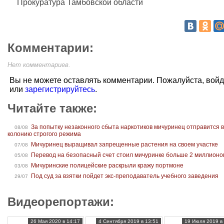
Прокуратура Тамбовской области
Комментарии:
Нет комментариев.
Вы не можете оставлять комментарии. Пожалуйста, вой
или
зарегистрируйтесь
.
Читайте также:
За попытку незаконного сбыта наркотиков мичуринец отправится 
08/08
колонию строгого режима
Мичуринец выращивал запрещенные растения на своем участке
07/08
Перевод на безопасный счет стоил мичуринке больше 2 миллионо
05/08
Мичуринские полицейские раскрыли кражу портмоне
03/08
Под суд за взятки пойдет экс-преподаватель учебного заведения
29/07
Видеорепортажи:
26 Мая 2020 в 14:17
4 Сентября 2019 в 13:51
19 Июля 2019 в 