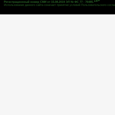
18+
Регистрационный номер СМИ от 15.08.2019 ЭЛ № ФС 77 - 76485.
Использование данного сайта означает принятие условий
Пользовательского согл