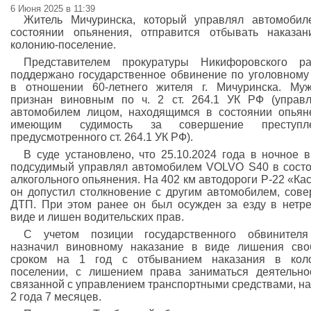
6 Июня 2025 в 11:39
Житель Мичуринска, который управлял автомоби
состоянии опьянения, отправится отбывать наказа
колонию-поселение.
Представителем прокуратуры Никифоровского ра
поддержано государственное обвинение по уголовному
в отношении 60-летнего жителя г. Мичуринска. Му
признан виновным по ч. 2 ст. 264.1 УК РФ (управ
автомобилем лицом, находящимся в состоянии опьян
имеющим судимость за совершение преступле
предусмотренного ст. 264.1 УК РФ).
В суде установлено, что 25.10.2024 года в ночное 
подсудимый управлял автомобилем VOLVO S40 в сост
алкогольного опьянения. На 402 км автодороги Р-22 «Ка
он допустил столкновение с другим автомобилем, сов
ДТП. При этом ранее он был осужден за езду в нетр
виде и лишен водительских прав.
С учетом позиции государственного обвинителя
назначил виновному наказание в виде лишения св
сроком на 1 год с отбыванием наказания в коло
поселении, с лишением права заниматься деятельно
связанной с управлением транспортными средствами, на
2 года 7 месяцев.