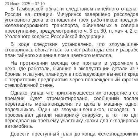
20 Июня 2025 в 07:10
В Тамбовской области следствием линейного отдел
России на станции Мичуринск завершено расследо
уголовного дела в отношении трёх работников предпр
железнодорожного транспорта, обвиняемых в совер
преступления, предусмотренного ч. 3 ст. 30, п. «а» ч. 2 ст
Уголовного кодекса Российской Федерации.
В ходе следствия установлено, что злоумышлен
сговорились обогатиться за счёт работодателя и разраб
план тайного хищения лома цветного металла.
На протяжении месяца они прятали в укромном 
цеха, где работали, бывшие в эксплуатации детали из 
бронзы и латуни, планируя в последующем вынести кра
с территории предприятия через повреждённый фрагм
стеклоблочной стене.
Однако, узнав, что приглянувшееся им отверстие в с
времени будет отремонтировано, сообщники поспе
перетащить металлоизделия из цеха в машину одно
подельников. Один из злоумышленников, находясь в 
просовывал детали напарнику снаружи, а тот по це
передавал их третьему участнику кражи для складирова
автомобиль.
Довести преступный план до конца железнодорожни