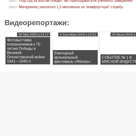
Под суд за взятки пойдет экс-преподаватель учебного заведения
29/07
Мичуринец заплатил 1,5 миллиона за “комфортную” службу
29/07
Видеорепортажи:
26 Мая 2020 в 14:17
4 Сентября 2019 в 13:51
19 Июля 2019 в 
Фотовыставка
пограничников к 75-
летию Победы в
Великой
Ежегодный
Отечественной войне
музыкальный
СОБЫТИЕ № 1 В
1941—1945 гг.
фестиваль «Яблоко»
МЯСНОЙ ИНДУСТ