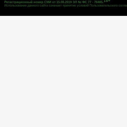
18+
Регистрационный номер СМИ от 15.08.2019 ЭЛ № ФС 77 - 76485.
Использование данного сайта означает принятие условий
Пользовательского согл