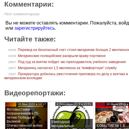
Комментарии:
Нет комментариев.
Вы не можете оставлять комментарии. Пожалуйста, вой
или
зарегистрируйтесь
.
Читайте также:
Перевод на безопасный счет стоил мичуринке больше 2 миллионо
05/08
Мичуринские полицейские раскрыли кражу портмоне
03/08
Под суд за взятки пойдет экс-преподаватель учебного заведения
29/07
Мичуринец заплатил 1,5 миллиона за “комфортную” службу
29/07
Прокуратура добилась ужесточения приговора по делу о взятках в
25/07
мичуринском колледже
Видеорепортажи:
26 Мая 2020 в 14:17
4 Сентября 2019 в 13:51
19 Июля 2019 в 
Фотовыставка
пограничников к 75-
летию Победы в
Великой
Ежегодный
Отечественной войне
музыкальный
СОБЫТИЕ № 1 В