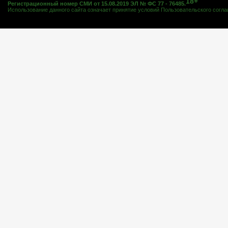
18+
Регистрационный номер СМИ от 15.08.2019 ЭЛ № ФС 77 - 76485.
Использование данного сайта означает принятие условий
Пользовательского согл