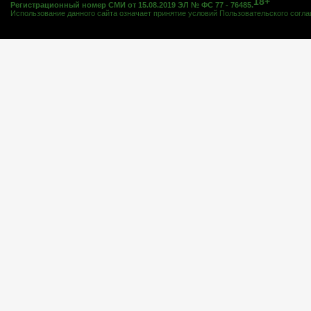
18+
Регистрационный номер СМИ от 15.08.2019 ЭЛ № ФС 77 - 76485.
Использование данного сайта означает принятие условий
Пользовательского согл