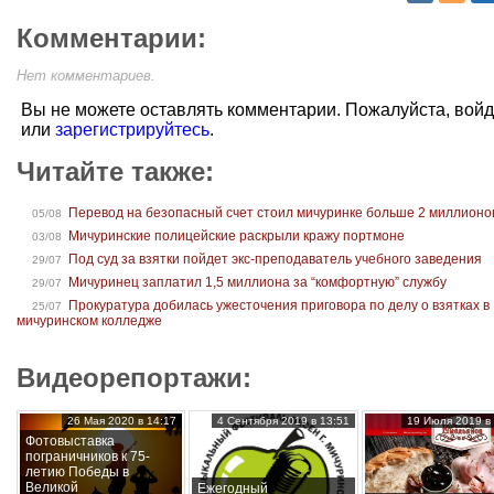
Комментарии:
Нет комментариев.
Вы не можете оставлять комментарии. Пожалуйста, вой
или
зарегистрируйтесь
.
Читайте также:
Перевод на безопасный счет стоил мичуринке больше 2 миллионо
05/08
Мичуринские полицейские раскрыли кражу портмоне
03/08
Под суд за взятки пойдет экс-преподаватель учебного заведения
29/07
Мичуринец заплатил 1,5 миллиона за “комфортную” службу
29/07
Прокуратура добилась ужесточения приговора по делу о взятках в
25/07
мичуринском колледже
Видеорепортажи:
26 Мая 2020 в 14:17
4 Сентября 2019 в 13:51
19 Июля 2019 в 
Фотовыставка
пограничников к 75-
летию Победы в
Великой
Ежегодный