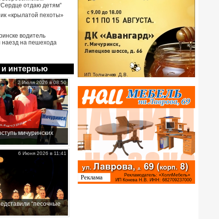
 “Сердце отдаю детям”
ик «крылатой пехоты»
ринске водитель
 наезд на пешехода
 и интервью
2 Июля 2026 в 08:50
ступь мичуринских
6 Июня 2026 в 11:41
редставили “песочные