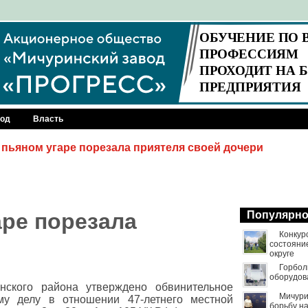
род
Власть
 пьяном угаре порезала приятеля своей дочери
аре порезала
Популярн
Конкур
состояни
округе
Горбол
оборудов
нского района утверждено обвинительное
Мичури
му делу в отношении 47-летнего местной
борьбу н