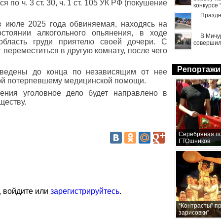
 по ч. 3 ст. 30, ч. 1 ст. 105 УК РФ (покушение
конкурсе
Праздн
в июле 2025 года обвиняемая, находясь на
стоянии алкогольного опьянения, в ходе
В Мичу
область груди приятелю своей дочери. С
совершил
переместиться в другую комнату, после чего
Репортажи
оведены до конца по независящим от нее
ой потерпевшему медицинской помощи.
чения уголовное дело будет направлено в
ществу.
Серебряная по
ГТОшников
, войдите или
зарегистрируйтесь
.
“Контрасты” п
зарисовки”