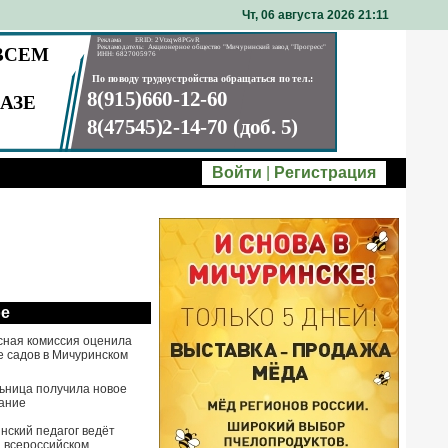
Чт, 06 августа 2026 21
11
Войти
|
Регистрация
ое
сная комиссия оценила
е садов в Мичуринском
ьница получила новое
ание
нский педагог ведёт
а всероссийском