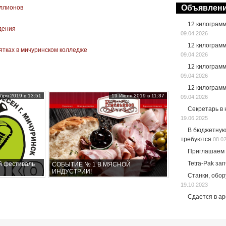
Объявлен
иллионов
12 килограм
едения
09.04.2026
12 килограм
ятках в мичуринском колледже
09.04.2026
12 килограм
09.04.2026
12 килограм
бря 2019 в 13:51
19 Июля 2019 в 11:37
09.04.2026
Секретарь в
19.06.2025
В бюджетную
требуются
08.0
Приглашаем 
Tetra-Pak за
й фестиваль
СОБЫТИЕ № 1 В МЯСНОЙ
ИНДУСТРИИ!
Станки, обо
19.10.2023
Сдается в а