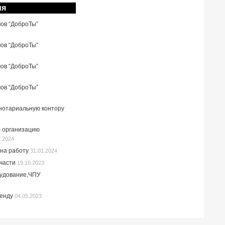
ия
мов “ДоброТы”
мов “ДоброТы”
мов “ДоброТы”
мов “ДоброТы”
 нотариальную контору
 организацию
2.2024
на работу
31.01.2024
пчасти
19.10.2023
рудование,ЧПУ
ренду
04.05.2023