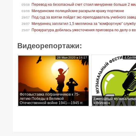
Перевод на безопасный счет стоил мичуринке больше 2 м
05/08
Мичуринские полицейские раскрыли кражу портмоне
03/08
Под суд за взятки пойдет экс-преподаватель учебного зав
29/07
Мичуринец заплатил 1,5 миллиона за “комфортную” службу
29/07
Прокуратура добилась ужесточения приговора по делу о вз
25/07
Видеорепортажи:
26 Мая 2020 в 14:17
4 Сентя
Фотовыставка пограничников к 75-
летию Победы в Великой
Ежегодный музыкальны
Отечественной войне 1941—1945 гг.
«Яблоко»