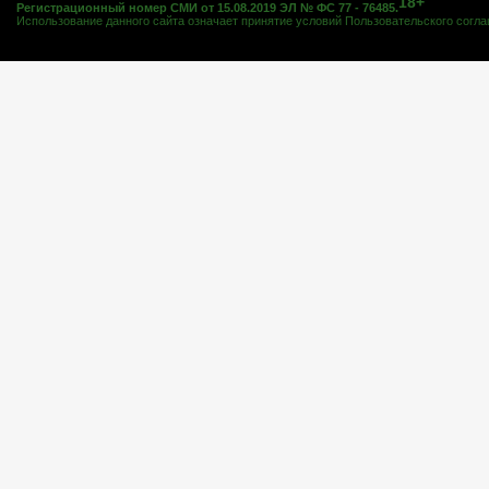
18+
Регистрационный номер СМИ от 15.08.2019 ЭЛ № ФС 77 - 76485.
Использование данного сайта означает принятие условий
Пользовательского согл