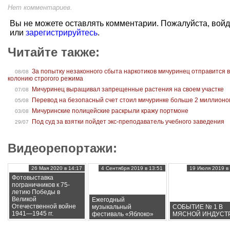
Нет комментариев.
Вы не можете оставлять комментарии. Пожалуйста, вой
или
зарегистрируйтесь
.
Читайте также:
За попытку незаконного сбыта наркотиков мичуринец отправится 
08/08
колонию строгого режима
Мичуринец выращивал запрещенные растения на своем участке
07/08
Перевод на безопасный счет стоил мичуринке больше 2 миллионо
05/08
Мичуринские полицейские раскрыли кражу портмоне
03/08
Под суд за взятки пойдет экс-преподаватель учебного заведения
29/07
Видеорепортажи:
26 Мая 2020 в 14:17
4 Сентября 2019 в 13:51
19 Июля 2019 в 
Фотовыставка
пограничников к 75-
летию Победы в
Великой
Ежегодный
Отечественной войне
музыкальный
СОБЫТИЕ № 1 В
1941—1945 гг.
фестиваль «Яблоко»
МЯСНОЙ ИНДУСТ