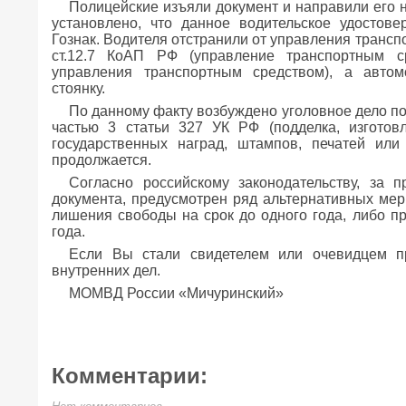
Полицейские изъяли документ и направили его н
установлено, что данное водительское удостов
Гознак. Водителя отстранили от управления трансп
ст.12.7 КоАП РФ (управление транспортным 
управления транспортным средством), а авто
стоянку.
По данному факту возбуждено уголовное дело п
частью 3 статьи 327 УК РФ (подделка, изготов
государственных наград, штампов, печатей или
продолжается.
Согласно российскому законодательству, за 
документа, предусмотрен ряд альтернативных мер 
лишения свободы на срок до одного года, либо п
года.
Если Вы стали свидетелем или очевидцем п
внутренних дел.
МОМВД России «Мичуринский»
Комментарии: