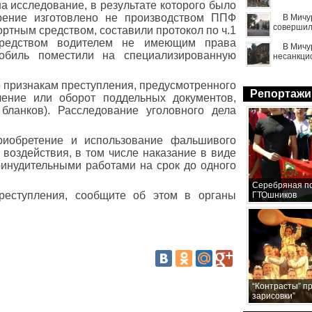
а исследование, в результате которого было
ерение изготовлено не производством ППФ
В Мичу
совершил
ортным средством, составили протокол по ч.1
средством водителем не имеющим права
В Мичу
мобиль поместили на специализированную
несанкци
о признакам преступления, предусмотренного
Репортажи
ление или оборот поддельных документов,
 бланков). Расследование уголовного дела
приобретение и использование фальшивого
воздействия, в том числе наказание в виде
ринудительными работами на срок до одного
Серебряная по
реступления, сообщите об этом в органы
ГТОшников
“Контрасты” п
зарисовки”