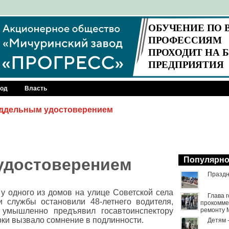
род
Власть
оддельным удостоверением
удостоверением
Популярн
Праздн
 у одного из домов на улице Советской села
Глава 
и службы остановили 48-летнего водителя,
прокомме
 умышленно предъявил госавтоинспектору
ремонту 
рки вызвало сомнение в подлинности.
Детям 