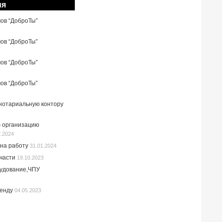
ия
мов “ДоброТы”
мов “ДоброТы”
мов “ДоброТы”
мов “ДоброТы”
 нотариальную контору
 организацию
2.2024
на работу
31.01.2024
пчасти
19.10.2023
рудование,ЧПУ
ренду
04.05.2023