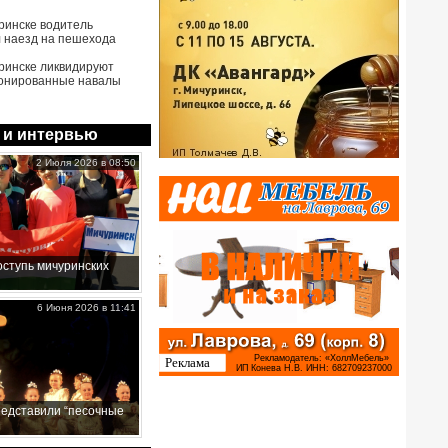
ринске водитель
 наезд на пешехода
ринске ликвидируют
онированные навалы
 и интервью
2 Июля 2026 в 08:50
ступь мичуринских
6 Июня 2026 в 11:41
редставили “песочные