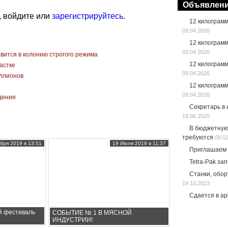
Объявлен
, войдите или
зарегистрируйтесь
.
12 килограм
09.04.2026
12 килограм
09.04.2026
вится в колонию строгого режима
12 килограм
астке
09.04.2026
иллионов
12 килограм
09.04.2026
едения
Секретарь в
19.06.2025
В бюджетную
требуются
08.0
бря 2019 в 13:51
19 Июля 2019 в 11:37
Приглашаем 
Tetra-Pak за
Станки, обо
19.10.2023
Сдается в а
й фестиваль
СОБЫТИЕ № 1 В МЯСНОЙ
ИНДУСТРИИ!