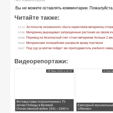
Нет комментариев.
Вы не можете оставлять комментарии. Пожалуйста
Читайте также:
За попытку незаконного сбыта наркотиков мичуринец отпра
12:13
Мичуринец выращивал запрещенные растения на своем уч
07/08
Перевод на безопасный счет стоил мичуринке больше 2 м
05/08
Мичуринские полицейские раскрыли кражу портмоне
03/08
Под суд за взятки пойдет экс-преподаватель учебного зав
29/07
Видеорепортажи:
26 Мая 2020 в 14:17
4 Сентя
Фотовыставка пограничников к 75-
летию Победы в Великой
Ежегодный музыкальны
Отечественной войне 1941—1945 гг.
«Яблоко»