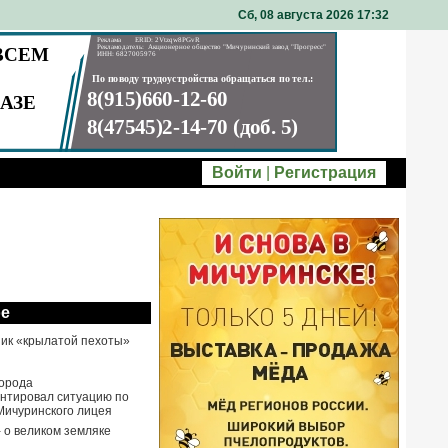
Сб, 08 августа 2026 17
32
Войти
|
Регистрация
ое
ик «крылатой пехоты»
города
нтировал ситуацию по
Мичуринского лицея
- о великом земляке