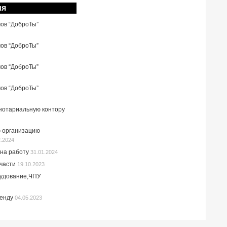
ия
мов “ДоброТы”
мов “ДоброТы”
мов “ДоброТы”
мов “ДоброТы”
 нотариальную контору
 организацию
2.2024
на работу
31.01.2024
пчасти
19.10.2023
рудование,ЧПУ
ренду
04.05.2023