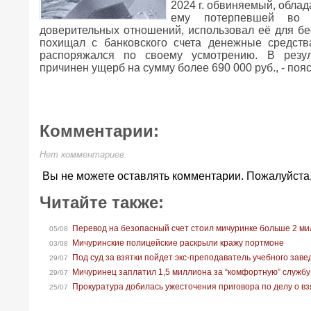
2024 г. обвиняемый, облад
ему потерпевшей во 
доверительных отношений, использовал её для бес
похищал с банковского счета денежные средст
распоряжался по своему усмотрению. В резул
причинен ущерб на сумму более 690 000 руб., - пояс
Комментарии:
Нет комментариев.
Вы не можете оставлять комментарии. Пожалуйста
Читайте также:
Перевод на безопасный счет стоил мичуринке больше 2 м
05/08
Мичуринские полицейские раскрыли кражу портмоне
03/08
Под суд за взятки пойдет экс-преподаватель учебного зав
29/07
Мичуринец заплатил 1,5 миллиона за “комфортную” службу
29/07
Прокуратура добилась ужесточения приговора по делу о вз
25/07