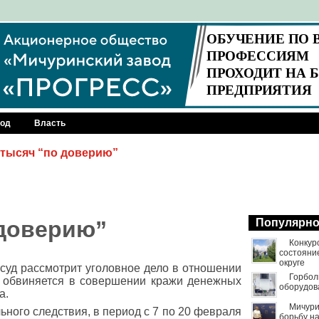
род
Власть
 тысяч “по доверию”
 доверию”
Популярн
Конкур
состояни
округе
суд рассмотрит уголовное дело в отношении
Горбол
й обвиняется в совершении кражи денежных
оборудов
а.
Мичури
ьного следствия, в период с 7 по 20 февраля
борьбу н