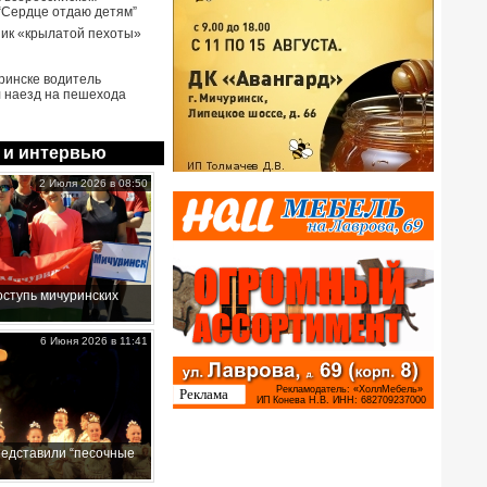
 “Сердце отдаю детям”
ик «крылатой пехоты»
ринске водитель
 наезд на пешехода
 и интервью
2 Июля 2026 в 08:50
ступь мичуринских
6 Июня 2026 в 11:41
редставили “песочные