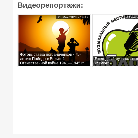
Видеорепортажи:
26 Мая 2020 в 14:17
4 Сентя
Фотовыставка пограничников к 75-
летию Победы в Великой
Ежегодный музыкальны
Отечественной войне 1941—1945 гг.
«Яблоко»