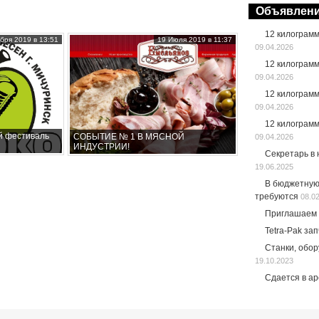
Объявлен
12 килограм
бря 2019 в 13:51
19 Июля 2019 в 11:37
09.04.2026
12 килограм
09.04.2026
12 килограм
09.04.2026
12 килограм
й фестиваль
СОБЫТИЕ № 1 В МЯСНОЙ
09.04.2026
ИНДУСТРИИ!
Секретарь в
19.06.2025
В бюджетную
требуются
08.0
Приглашаем 
Tetra-Pak за
Станки, обо
19.10.2023
Сдается в а