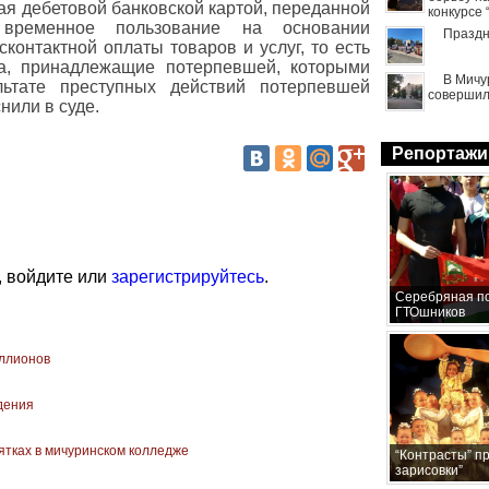
ая дебетовой банковской картой, переданной
конкурсе
временное пользование на основании
Праздн
контактной оплаты товаров и услуг, то есть
ва, принадлежащие потерпевшей, которыми
В Мичу
ьтате преступных действий потерпевшей
совершил
нили в суде.
Репортажи
, войдите или
зарегистрируйтесь
.
Серебряная по
ГТОшников
иллионов
едения
ятках в мичуринском колледже
“Контрасты” п
зарисовки”