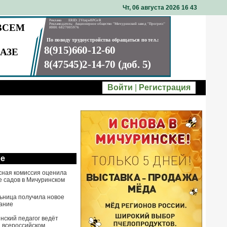
Чт, 06 августа 2026 16
:
43
Войти
|
Регистрация
ое
сная комиссия оценила
е садов в Мичуринском
ьница получила новое
ание
нский педагог ведёт
а всероссийском