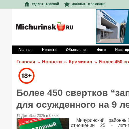
сделать главной
добавить в закладки
Главная
Новости
Объявления
Фото
Наш го
Главная
Новости
Криминал
Более 450 св
Более 450 свертков “за
для осужденного на 9 ле
11 Декабря 2025 в 07:03
Мичуринский районны
отношении 25 - летне