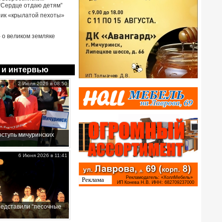
 “Сердце отдаю детям”
ик «крылатой пехоты»
- о великом земляке
 и интервью
2 Июля 2026 в 08:50
ступь мичуринских
6 Июня 2026 в 11:41
редставили “песочные