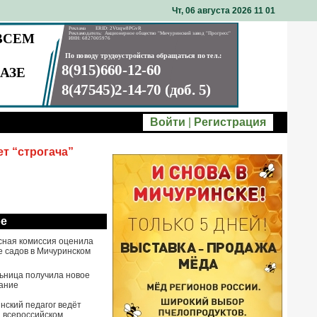
Чт, 06 августа 2026 11
:
01
Войти
|
Регистрация
ет “строгача”
ое
сная комиссия оценила
е садов в Мичуринском
ьница получила новое
ание
нский педагог ведёт
а всероссийском