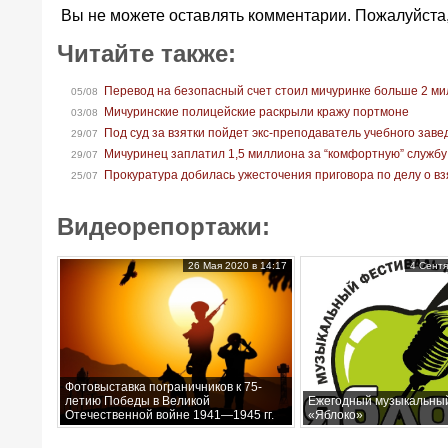
Вы не можете оставлять комментарии. Пожалуйста
Читайте также:
Перевод на безопасный счет стоил мичуринке больше 2 м
05/08
Мичуринские полицейские раскрыли кражу портмоне
03/08
Под суд за взятки пойдет экс-преподаватель учебного зав
29/07
Мичуринец заплатил 1,5 миллиона за “комфортную” службу
29/07
Прокуратура добилась ужесточения приговора по делу о вз
25/07
Видеорепортажи:
26 Мая 2020 в 14:17
4 Сентя
Фотовыставка пограничников к 75-
летию Победы в Великой
Ежегодный музыкальны
Отечественной войне 1941—1945 гг.
«Яблоко»