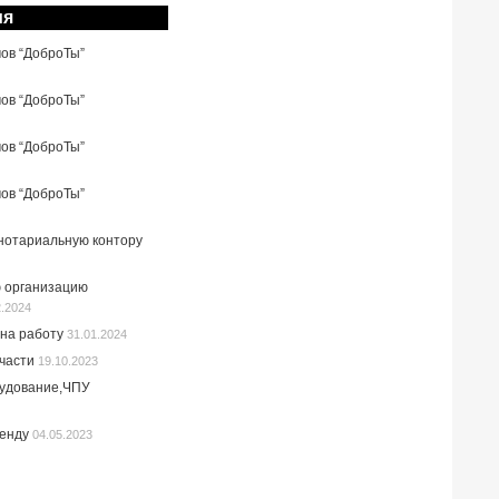
ия
мов “ДоброТы”
мов “ДоброТы”
мов “ДоброТы”
мов “ДоброТы”
 нотариальную контору
 организацию
2.2024
на работу
31.01.2024
пчасти
19.10.2023
рудование,ЧПУ
ренду
04.05.2023