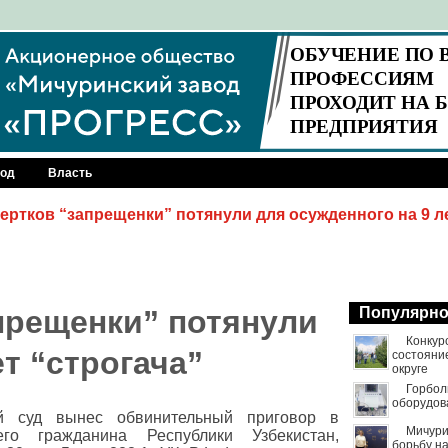
род
Власть
ертков “запрещенки” потянули для осужденного на 9 л
прещенки” потянули
Популярн
Конкур
т “строгача”
состояни
округе
Горбол
оборудов
й суд вынес обвинительный приговор в
Мичури
го гражданина Республики Узбекистан,
борьбу н