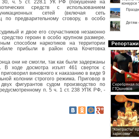
 30, ч. 5 ст. 228.1 УК РФ (покушение на
конкурсе
отических средств с использованием
Праздн
ммуникационных сетей (включая сеть
иц по предварительному сговору, в особо
Детям 
судимый и двое его соучастников незаконно
 средство героин в особо крупном размере.
тным способом наркотиков на территории
Репортажи
обиле прибыли в район села Кочетовка
онца они не смогли, так как были задержаны
. В ходе досмотра изъят 461 сверток с
приговорил виновного к наказанию в виде 9
ьной колонии строгого режима. Приговор в
двух фигурантов судом производство по
Серебряная по
ГТОшников
едусмотренному п. 5 ч. 1 ст. 238 УПК РФ, -
“Контрасты” п
зарисовки”