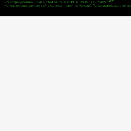
18+
Регистрационный номер СМИ от 15.08.2019 ЭЛ № ФС 77 - 76485.
Использование данного сайта означает принятие условий
Пользовательского согл