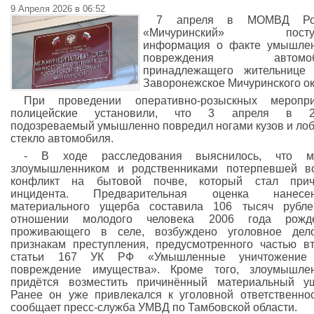
9 Апреля 2026 в 06:52
7 апреля в МОМВД Ро
«Мичуринский» посту
информация о факте умышлен
повреждения автомоб
принадлежащего жительнице 
Заворонежское Мичуринского ок
При проведении оперативно-розыскных меропри
полицейские установили, что 3 апреля в 21
подозреваемый умышленно повредил ногами кузов и ло
стекло автомобиля.
- В ходе расследования выяснилось, что м
злоумышленником и родственниками потерпевшей в
конфликт на бытовой почве, который стал прич
инцидента. Предварительная оценка нанесен
материального ущерба составила 106 тысяч рубле
отношении молодого человека 2006 года рожде
проживающего в селе, возбуждено уголовное дел
признакам преступления, предусмотренного частью в
статьи 167 УК РФ «Умышленные уничтожение
повреждение имущества». Кроме того, злоумышлен
придётся возместить причинённый материальный у
Ранее он уже привлекался к уголовной ответственнос
сообщает пресс-служба УМВД по Тамбовской области.