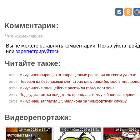
Комментарии:
Нет комментариев.
Вы не можете оставлять комментарии. Пожалуйста, вой
или
зарегистрируйтесь
.
Читайте также:
Мичуринец выращивал запрещенные растения на своем участке
07/08
Перевод на безопасный счет стоил мичуринке больше 2 миллионо
05/08
Мичуринские полицейские раскрыли кражу портмоне
03/08
Под суд за взятки пойдет экс-преподаватель учебного заведения
29/07
Мичуринец заплатил 1,5 миллиона за “комфортную” службу
29/07
Видеорепортажи:
26 Мая 2020 в 14:17
4 Сентября 2019 в 13:51
19 Июля 2019 в 
Фотовыставка
пограничников к 75-