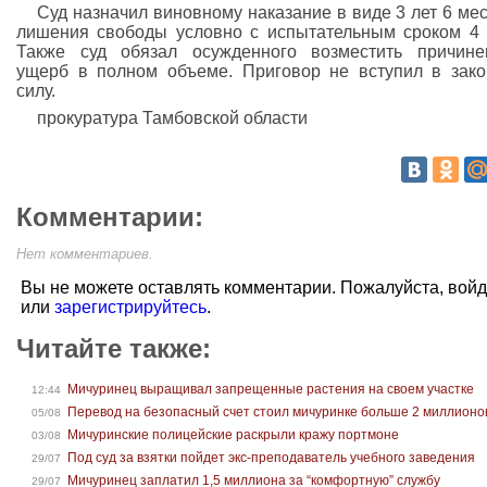
Суд назначил виновному наказание в виде 3 лет 6 ме
лишения свободы условно с испытательным сроком 4 
Также суд обязал осужденного возместить причин
ущерб в полном объеме. Приговор не вступил в зак
силу.
прокуратура Тамбовской области
Комментарии:
Нет комментариев.
Вы не можете оставлять комментарии. Пожалуйста, вой
или
зарегистрируйтесь
.
Читайте также:
Мичуринец выращивал запрещенные растения на своем участке
12:44
Перевод на безопасный счет стоил мичуринке больше 2 миллионо
05/08
Мичуринские полицейские раскрыли кражу портмоне
03/08
Под суд за взятки пойдет экс-преподаватель учебного заведения
29/07
Мичуринец заплатил 1,5 миллиона за “комфортную” службу
29/07