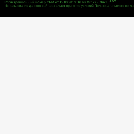
18+
Регистрационный номер СМИ от 15.08.2019 ЭЛ № ФС 77 - 76485.
Использование данного сайта означает принятие условий
Пользовательского согл