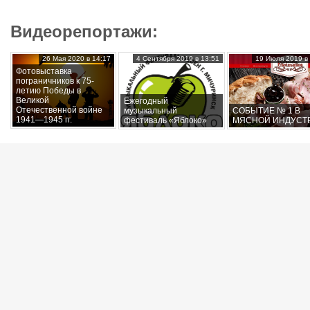
Видеорепортажи:
26 Мая 2020 в 14:17
4 Сентября 2019 в 13:51
19 Июля 2019 в 
Фотовыставка
пограничников к 75-
летию Победы в
Великой
Ежегодный
Отечественной войне
музыкальный
СОБЫТИЕ № 1 В
1941—1945 гг.
фестиваль «Яблоко»
МЯСНОЙ ИНДУСТ