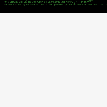
18+
Регистрационный номер СМИ от 15.08.2019 ЭЛ № ФС 77 - 76485.
Использование данного сайта означает принятие условий
Пользовательского согл