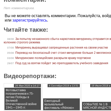
Нет комментариев.
Вы не можете оставлять комментарии. Пожалуйста, вой
или
зарегистрируйтесь
.
Читайте также:
За попытку незаконного сбыта наркотиков мичуринец отправится 
08/08
колонию строгого режима
Мичуринец выращивал запрещенные растения на своем участке
07/08
Перевод на безопасный счет стоил мичуринке больше 2 миллионо
05/08
Мичуринские полицейские раскрыли кражу портмоне
03/08
Под суд за взятки пойдет экс-преподаватель учебного заведения
29/07
Видеорепортажи:
26 Мая 2020 в 14:17
4 Сентября 2019 в 13:51
19 Июля 2019 в 
Фотовыставка
пограничников к 75-
летию Победы в
Великой
Ежегодный
Отечественной войне
музыкальный
СОБЫТИЕ № 1 В
1941—1945 гг.
фестиваль «Яблоко»
МЯСНОЙ ИНДУСТ