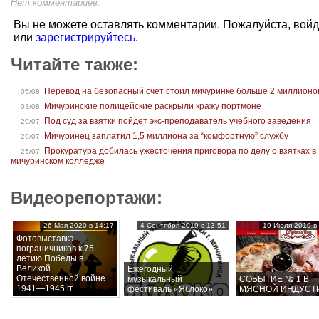
Нет комментариев.
Вы не можете оставлять комментарии. Пожалуйста, вой
или
зарегистрируйтесь
.
Читайте также:
Перевод на безопасный счет стоил мичуринке больше 2 миллионо
05/08
Мичуринские полицейские раскрыли кражу портмоне
03/08
Под суд за взятки пойдет экс-преподаватель учебного заведения
29/07
Мичуринец заплатил 1,5 миллиона за “комфортную” службу
29/07
Прокуратура добилась ужесточения приговора по делу о взятках в
25/07
мичуринском колледже
Видеорепортажи:
26 Мая 2020 в 14:17
4 Сентября 2019 в 13:51
19 Июля 2019 в 
Фотовыставка
пограничников к 75-
летию Победы в
Великой
Ежегодный
Отечественной войне
музыкальный
СОБЫТИЕ № 1 В
1941—1945 гг.
фестиваль «Яблоко»
МЯСНОЙ ИНДУСТ