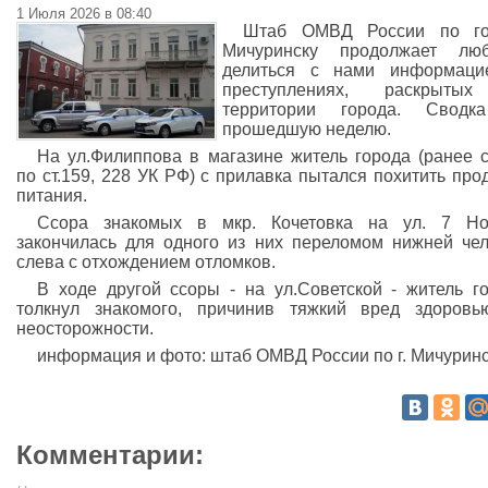
1 Июля 2026 в 08:40
Штаб ОМВД России по го
Мичуринску продолжает люб
делиться с нами информаци
преступлениях, раскрыты
территории города. Сводк
прошедшую неделю.
На ул.Филиппова в магазине житель города (ранее 
по ст.159, 228 УК РФ) с прилавка пытался похитить про
питания.
Ссора знакомых в мкр. Кочетовка на ул. 7 Но
закончилась для одного из них переломом нижней че
слева с отхождением отломков.
В ходе другой ссоры - на ул.Советской - житель г
толкнул знакомого, причинив тяжкий вред здоров
неосторожности.
информация и фото: штаб ОМВД России по г. Мичурин
Комментарии: