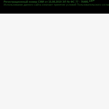
18+
Регистрационный номер СМИ от 15.08.2019 ЭЛ № ФС 77 - 76485.
Использование данного сайта означает принятие условий
Пользовательского согл