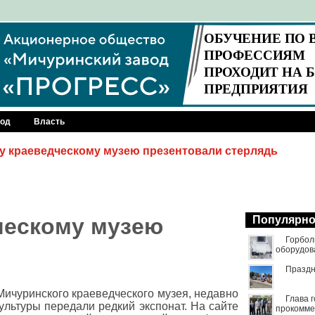
род
Власть
 краеведческому музею презентовали стерлядь
ческому музею
Популярн
Горбол
оборудов
Праздн
Мичуринского краеведческого музея, недавно
Глава 
ультуры передали редкий экспонат. На сайте
прокомме