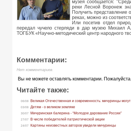
музея сообщается: "Сред
реки Лесной Воронеж зна
Получить представление о
реках, можно из соответст
Или посетив отдел приро
передал чучело стерляди в дар музею Михаил А
ТОГБУК «Научно-методический центр народного тво
Комментарии:
Нет комментариев.
Вы не можете оставлять комментарии. Пожалуйста
Читайте также:
Великая Отечественная и современность: мичуринцы могут
06/08
Детям - о великом земляке
03/08
Мичуринская балерина - “Молодое дарование России”
30/07
В числе победителей патриотической акции
27/07
Картины неизвестных авторов увидели мичуринцы
24/07