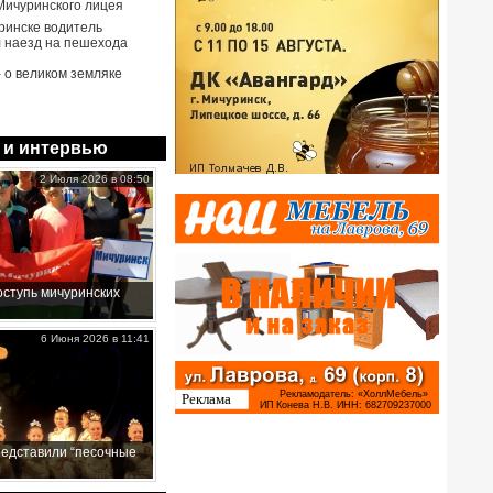
Мичуринского лицея
ринске водитель
 наезд на пешехода
- о великом земляке
 и интервью
2 Июля 2026 в 08:50
ступь мичуринских
6 Июня 2026 в 11:41
редставили “песочные