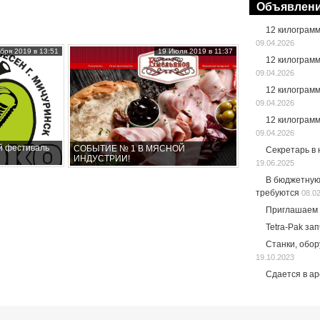
Объявлен
12 килограм
09.04.2026
бря 2019 в 13:51
19 Июля 2019 в 11:37
12 килограм
09.04.2026
12 килограм
09.04.2026
12 килограм
09.04.2026
й фестиваль
СОБЫТИЕ № 1 В МЯСНОЙ
Секретарь в
ИНДУСТРИИ!
19.06.2025
В бюджетную
требуются
08.0
Приглашаем 
Tetra-Pak за
Станки, обо
19.10.2023
Сдается в а