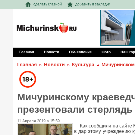
сделать главной
добавить в закладки
Главная
Новости
Объявления
Фото
Наш го
Главная
Новости
Культура
Мичуринскому
Мичуринскому краевед
презентовали стерлядь
11 Апреля 2019 в 15:59
Как сообщили на сайте 
в дар этому учреждению к