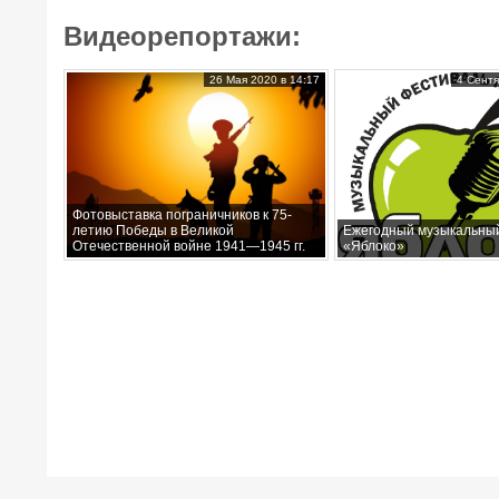
Видеорепортажи:
26 Мая 2020 в 14:17
4 Сентя
Фотовыставка пограничников к 75-
летию Победы в Великой
Ежегодный музыкальны
Отечественной войне 1941—1945 гг.
«Яблоко»