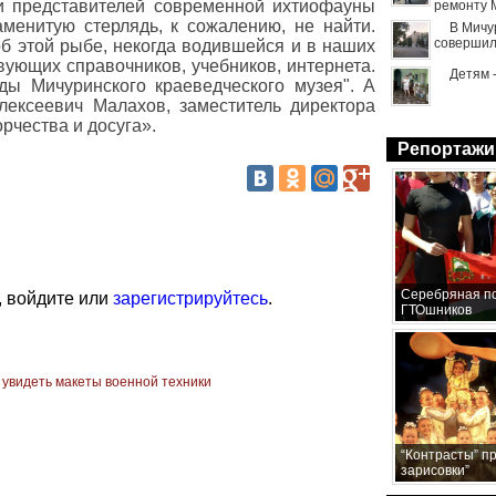
и представителей современной ихтиофауны
ремонту 
менитую стерлядь, к сожалению, не найти.
В Мичу
совершил
б этой рыбе, некогда водившейся и в наших
вующих справочников, учебников, интернета.
Детям 
ды Мичуринского краеведческого музея". А
лексеевич Малахов, заместитель директора
рчества и досуга».
Репортажи
Серебряная по
, войдите или
зарегистрируйтесь
.
ГТОшников
 увидеть макеты военной техники
“Контрасты” п
зарисовки”