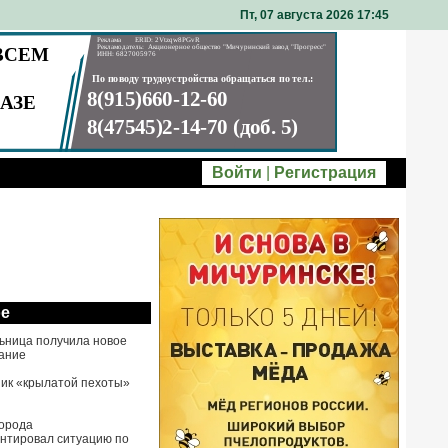
Пт, 07 августа 2026 17
:
45
Войти
|
Регистрация
ое
ьница получила новое
ание
ик «крылатой пехоты»
города
нтировал ситуацию по