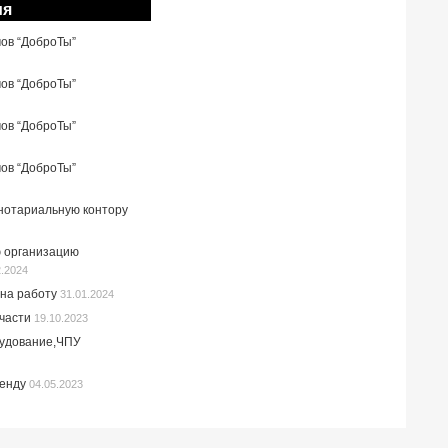
ия
мов “ДоброТы”
мов “ДоброТы”
мов “ДоброТы”
мов “ДоброТы”
 нотариальную контору
 организацию
2.2024
на работу
31.01.2024
пчасти
19.10.2023
рудование,ЧПУ
ренду
04.05.2023