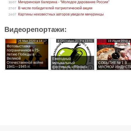
Мичуринская балерина - “Молодое дарование России”
30/07
В числе победителей патриотической акции
27/07
Картины неизвестных авторов увидели мичуринцы
24/07
Видеорепортажи:
26 Мая 2020 в 14:17
4 Сентября 2019 в 13:51
19 Июля 2019 в 
Фотовыставка
пограничников к 75-
летию Победы в
Великой
Ежегодный
Отечественной войне
музыкальный
СОБЫТИЕ № 1 В
1941—1945 гг.
фестиваль «Яблоко»
МЯСНОЙ ИНДУСТ