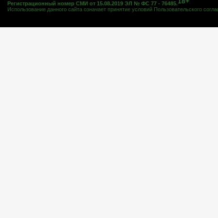
18+
Регистрационный номер СМИ от 15.08.2019 ЭЛ № ФС 77 - 76485.
Использование данного сайта означает принятие условий
Пользовательского согл