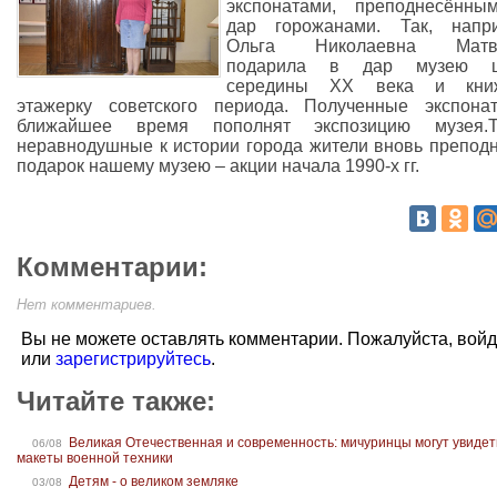
экспонатами, преподнесённы
дар горожанами. Так, напри
Ольга Николаевна Матв
подарила в дар музею 
середины ХХ века и кни
этажерку советского периода. Полученные экспон
ближайшее время пополнят экспозицию музея.Т
неравнодушные к истории города жители вновь препод
подарок нашему музею – акции начала 1990-х гг.
Комментарии:
Нет комментариев.
Вы не можете оставлять комментарии. Пожалуйста, вой
или
зарегистрируйтесь
.
Читайте также:
Великая Отечественная и современность: мичуринцы могут увидет
06/08
макеты военной техники
Детям - о великом земляке
03/08