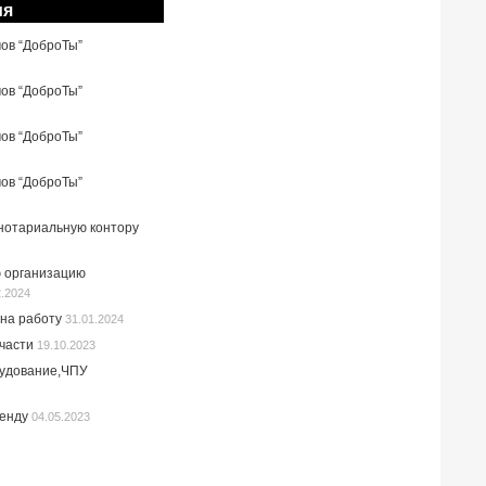
ия
мов “ДоброТы”
мов “ДоброТы”
мов “ДоброТы”
мов “ДоброТы”
 нотариальную контору
 организацию
2.2024
на работу
31.01.2024
пчасти
19.10.2023
рудование,ЧПУ
ренду
04.05.2023