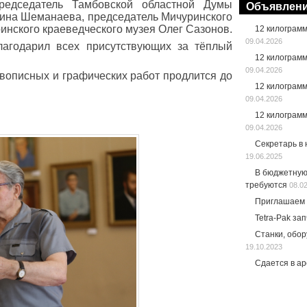
редседатель Тамбовской областной Думы
Объявлен
лина Шеманаева, председатель Мичуринского
инского краеведческого музея Олег Сазонов.
12 килограм
09.04.2026
лагодарил всех присутствующих за тёплый
12 килограм
09.04.2026
ивописных и графических работ продлится до
12 килограм
09.04.2026
12 килограм
09.04.2026
Секретарь в
19.06.2025
В бюджетную
требуются
08.0
Приглашаем 
Tetra-Pak за
Станки, обо
19.10.2023
Сдается в а