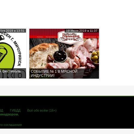
бря 2019 в 13:51
19 Июля 2019 в 11:37
й фестиваль
СОБЫТИЕ № 1 В МЯСНОЙ
ИНДУСТРИИ!
ВД
ГИБДД
Всё обо всём (16+)
омнадзором.
го соглашения