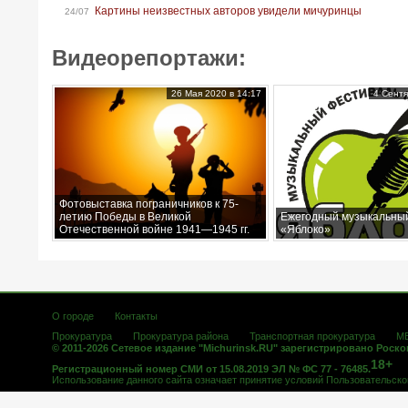
Картины неизвестных авторов увидели мичуринцы
24/07
Видеорепортажи:
26 Мая 2020 в 14:17
4 Сентя
Фотовыставка пограничников к 75-
летию Победы в Великой
Ежегодный музыкальны
Отечественной войне 1941—1945 гг.
«Яблоко»
О городе
Контакты
Прокуратура
Прокуратура района
Транспортная прокуратура
М
© 2011-2026 Сетевое издание "Michurinsk.RU" зарегистрировано Роск
18+
Регистрационный номер СМИ от 15.08.2019 ЭЛ № ФС 77 - 76485.
Использование данного сайта означает принятие условий
Пользовательско