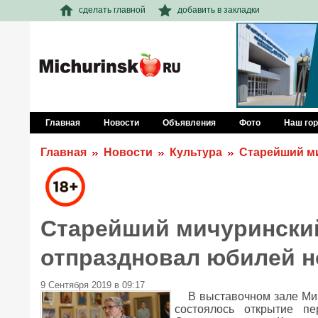
сделать главной
добавить в закладки
Главная
Новости
Объявления
Фото
Наш го
Главная
Новости
Культура
Старейший м
Старейший мичурински
отпраздновал юбилей н
9 Сентября 2019 в 09:17
В выставочном зале Мич
состоялось открытие пе