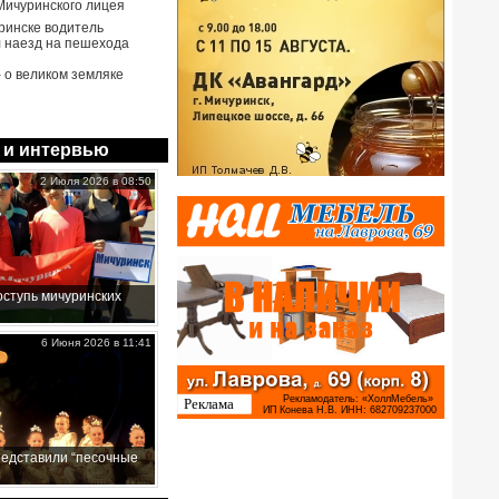
Мичуринского лицея
ринске водитель
 наезд на пешехода
- о великом земляке
 и интервью
2 Июля 2026 в 08:50
ступь мичуринских
6 Июня 2026 в 11:41
редставили “песочные