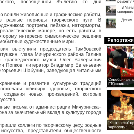
евского, посвященной 85-летию со дня
ремонту 
В Мичу
совершил
ю вошли живописные и графические работы,
в разные периоды творческого пути. В
Детям 
художником: портреты, пейзажи, натюрморты,
реалистической манере, но есть работы, в
которому интересно символическое решение
Репортажи
самобытные художественные миры.
вия выступили председатель Тамбовской
тушкин, глава Мичуринского района Галина
о краеведческого музея Олег Валерьевич
ич Попков, литератор Владимир Евгеньевич
ригорьевич Шабунин, заведующая читальным
Серебряная по
хранение и развитие культурных традиций
ГТОшников
пожелали юбиляру здоровья, творческого
я создания новых произведений, которые
усства.
нные письма от администрации Мичуринска–
на за значительный вклад в культуру города
“Контрасты” п
пришли коллеги по творческому цеху, родные
зарисовки”
 искусства, представители общественности