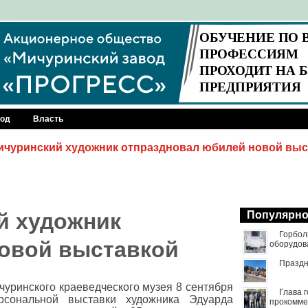
род
Власть
ичуринский художник отпраздновал юбилей новой выс
й художник
Популярн
Горбол
овой выставкой
оборудов
Праздн
уринского краеведческого музея 8 сентября
Глава 
рсональной выставки художника Эдуарда
прокомме