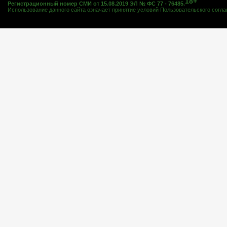
18+
Регистрационный номер СМИ от 15.08.2019 ЭЛ № ФС 77 - 76485.
Использование данного сайта означает принятие условий
Пользовательского согл