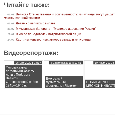
Читайте также:
Великая Отечественная и современность: мичуринцы могут увидет
06/08
макеты военной техники
Детям - о великом земляке
03/08
Мичуринская балерина - “Молодое дарование России”
30/07
В числе победителей патриотической акции
27/07
Картины неизвестных авторов увидели мичуринцы
24/07
Видеорепортажи:
26 Мая 2020 в 14:17
4 Сентября 2019 в 13:51
19 Июля 2019 в 
Фотовыставка
пограничников к 75-
летию Победы в
Великой
Ежегодный
Отечественной войне
музыкальный
СОБЫТИЕ № 1 В
1941—1945 гг.
фестиваль «Яблоко»
МЯСНОЙ ИНДУСТ