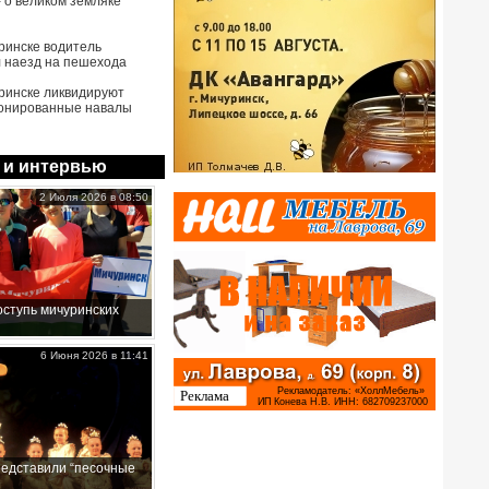
- о великом земляке
ринске водитель
 наезд на пешехода
ринске ликвидируют
онированные навалы
 и интервью
2 Июля 2026 в 08:50
ступь мичуринских
6 Июня 2026 в 11:41
редставили “песочные