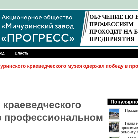
род
Власть
уринского краеведческого музея одержал победу в п
 краеведческого
Популярн
Праздн
в профессиональном
Глава 
прокомме
ремонту 