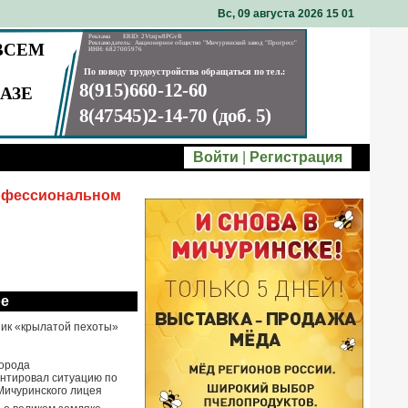
Вс, 09 августа 2026 15
01
Войти
|
Регистрация
рофессиональном
ое
ик «крылатой пехоты»
города
нтировал ситуацию по
Мичуринского лицея