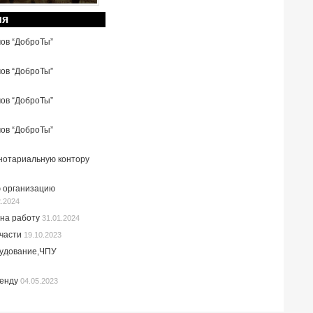
ия
мов “ДоброТы”
мов “ДоброТы”
мов “ДоброТы”
мов “ДоброТы”
 нотариальную контору
 организацию
2.2024
на работу
31.01.2024
пчасти
19.10.2023
рудование,ЧПУ
ренду
04.05.2023