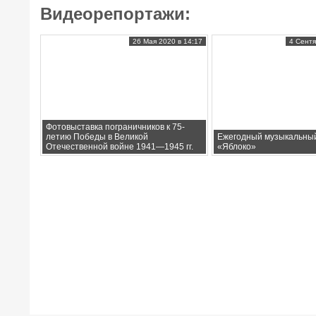
Видеорепортажи:
26 Мая 2020 в 14:17
4 Сентя
Фотовыставка пограничников к 75-
летию Победы в Великой
Ежегодный музыкальны
Отечественной войне 1941—1945 гг.
«Яблоко»