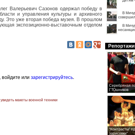
Детям 
Олег Валерьевич Сазонов одержал победу в
В Мичу
бласти и управления культуры и архивного
совершил
ду. Это уже вторая победа музея. В прошлом
дующая экспозиционно-выставочным отделом
В Мичу
несанкци
Репортажи
, войдите или
зарегистрируйтесь
.
Серебряная по
ГТОшников
 увидеть макеты военной техники
“Контрасты” п
зарисовки”