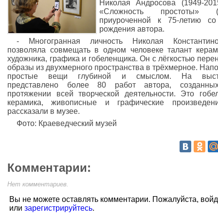
Николая Андросова (1949-2015
«Сложность простоты» (1
приуроченной к 75-летию со
рождения автора.
- Многогранная личность Николая Константино
позволяла совмещать в одном человеке талант керам
художника, графика и гобеленщика. Он с лёгкостью пере
образы из двухмерного пространства в трёхмерное. Нап
простые вещи глубиной и смыслом. На выст
представлено более 80 работ автора, созданны
протяжении всей творческой деятельности. Это гобе
керамика, живописные и графические произведени
рассказали в музее.
Фото: Краеведческий музей
Комментарии:
Нет комментариев.
Вы не можете оставлять комментарии. Пожалуйста, вой
или
зарегистрируйтесь
.