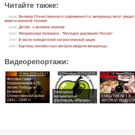
Читайте также:
Великая Отечественная и современность: мичуринцы могут увидет
06/08
макеты военной техники
Детям - о великом земляке
03/08
Мичуринская балерина - “Молодое дарование России”
30/07
В числе победителей патриотической акции
27/07
Картины неизвестных авторов увидели мичуринцы
24/07
Видеорепортажи:
26 Мая 2020 в 14:17
4 Сентября 2019 в 13:51
19 Июля 2019 в 
Фотовыставка
пограничников к 75-
летию Победы в
Великой
Ежегодный
Отечественной войне
музыкальный
СОБЫТИЕ № 1 В
1941—1945 гг.
фестиваль «Яблоко»
МЯСНОЙ ИНДУСТ