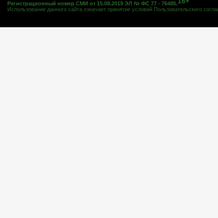
18+
Регистрационный номер СМИ от 15.08.2019 ЭЛ № ФС 77 - 76485.
Использование данного сайта означает принятие условий
Пользовательского согл