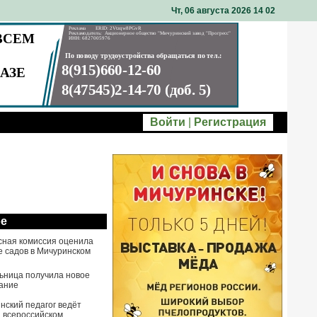
Чт, 06 августа 2026 14
:
02
Войти
|
Регистрация
ое
сная комиссия оценила
е садов в Мичуринском
ьница получила новое
ание
нский педагог ведёт
а всероссийском