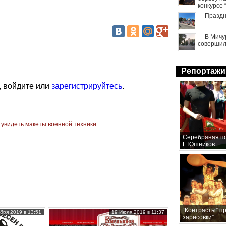
конкурсе
Праздн
В Мичу
совершил
Репортажи
, войдите или
зарегистрируйтесь
.
 увидеть макеты военной техники
Серебряная по
ГТОшников
“Контрасты” п
бря 2019 в 13:51
19 Июля 2019 в 11:37
зарисовки”