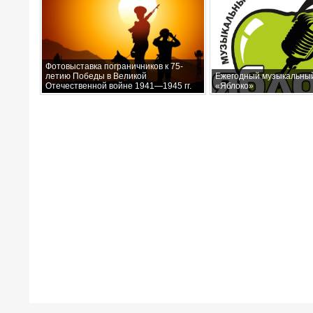
Фотовыставка пограничников к 75-
летию Победы в Великой
Ежегодный музыкальны
Отечественной войне 1941—1945 гг.
«Яблоко»