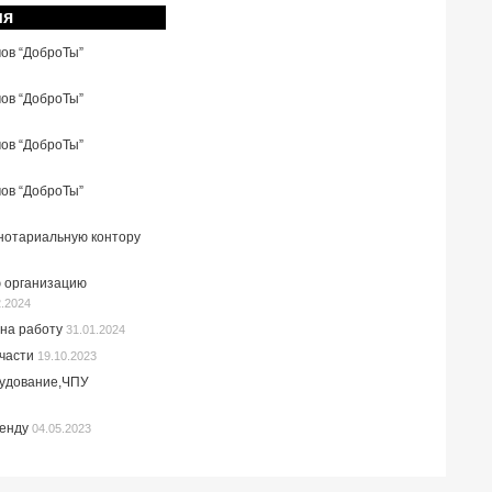
ия
мов “ДоброТы”
мов “ДоброТы”
мов “ДоброТы”
мов “ДоброТы”
 нотариальную контору
 организацию
2.2024
на работу
31.01.2024
пчасти
19.10.2023
рудование,ЧПУ
ренду
04.05.2023