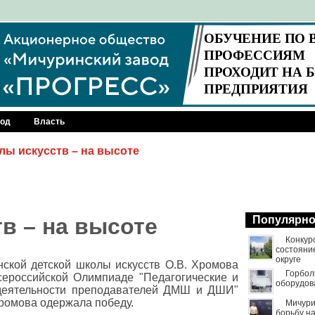
род
Власть
лы искусств – на высоте
в – на высоте
Популярн
Конкур
состояни
округе
ской детской школы искусств О.В. Хромова
Горбол
ероссийской Олимпиаде "Педагогические и
оборудов
 деятельности преподавателей ДМШ и ДШИ"
 Хромова одержала победу.
Мичури
борьбу н