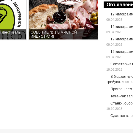
Объявлен
12 килограм
09.04.2026
12 килограм
й фестиваль
09.04.2026
СОБЫТИЕ № 1 В МЯСНОЙ
ИНДУСТРИИ!
12 килограм
09.04.2026
12 килограм
09.04.2026
Секретарь в
19.06.2025
В бюджетную
требуются
08.0
Приглашаем 
Tetra-Pak за
Станки, обо
19.10.2023
Сдается в а