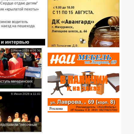
 “Сердце отдаю детям”
ик «крылатой пехоты»
ринске водитель
 наезд на пешехода
 и интервью
2 Июля 2026 в 08:50
ступь мичуринских
6 Июня 2026 в 11:41
редставили “песочные