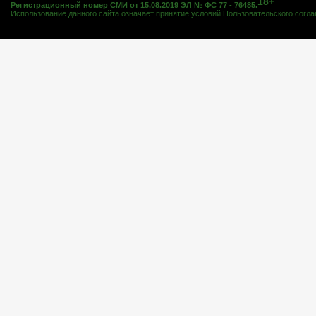
18+
Регистрационный номер СМИ от 15.08.2019 ЭЛ № ФС 77 - 76485.
Использование данного сайта означает принятие условий
Пользовательского согл