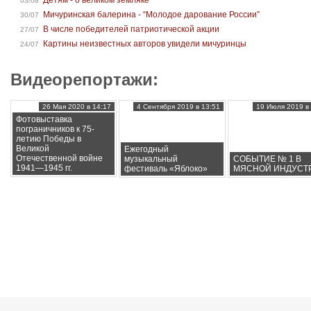
Детям - о великом земляке
03/08
Мичуринская балерина - “Молодое дарование России”
30/07
В числе победителей патриотической акции
27/07
Картины неизвестных авторов увидели мичуринцы
24/07
Видеорепортажи:
26 Мая 2020 в 14:17
4 Сентября 2019 в 13:51
19 Июля 2019 в 
Фотовыставка
пограничников к 75-
летию Победы в
Великой
Ежегодный
Отечественной войне
музыкальный
СОБЫТИЕ № 1 В
1941—1945 гг.
фестиваль «Яблоко»
МЯСНОЙ ИНДУСТ