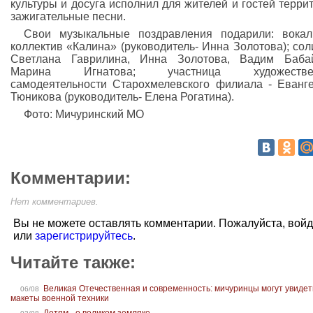
культуры и досуга исполнил для жителей и гостей терри
зажигательные песни.
Свои музыкальные поздравления подарили: вока
коллектив «Калина» (руководитель- Инна Золотова); сол
Светлана Гаврилина, Инна Золотова, Вадим Бабай
Марина Игнатова; участница художестве
самодеятельности Старохмелевского филиала - Еванг
Тюникова (руководитель- Елена Рогатина).
Фото: Мичуринский МО
Комментарии:
Нет комментариев.
Вы не можете оставлять комментарии. Пожалуйста, вой
или
зарегистрируйтесь
.
Читайте также:
Великая Отечественная и современность: мичуринцы могут увидет
06/08
макеты военной техники