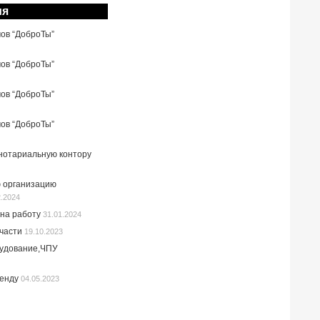
ия
мов “ДоброТы”
мов “ДоброТы”
мов “ДоброТы”
мов “ДоброТы”
 нотариальную контору
 организацию
2.2024
на работу
31.01.2024
пчасти
19.10.2023
рудование,ЧПУ
ренду
04.05.2023