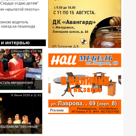
 “Сердце отдаю детям”
ик «крылатой пехоты»
ринске водитель
 наезд на пешехода
 и интервью
2 Июля 2026 в 08:50
ступь мичуринских
6 Июня 2026 в 11:41
редставили “песочные