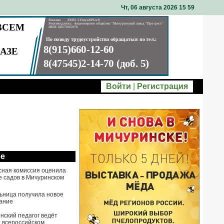
Чт, 06 августа 2026 15
:
59
Войти
|
Регистрация
ое
сная комиссия оценила
е садов в Мичуринском
ьница получила новое
ание
нский педагог ведёт
а всероссийском