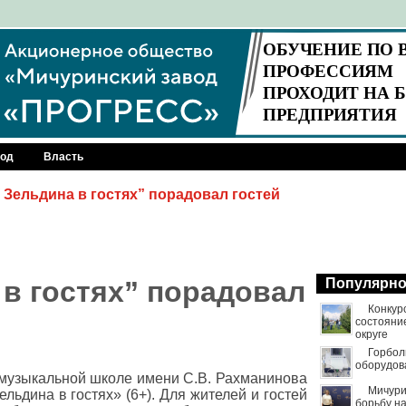
род
Власть
 Зельдина в гостях” порадовал гостей
в гостях” порадовал
Популярн
Конкур
состояни
округе
Горбол
оборудов
 музыкальной школе имени С.В. Рахманинова
Мичури
льдина в гостях» (6+). Для жителей и гостей
борьбу н