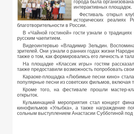
города была организована
интерактивных площадок.
Фестиваль открыл клу
исторических реалиях Р
благотворительности в России.
В «Чайной гостиной» гости узнали о традициях
русским чаепитием.
Видеоинтервью «Владимир Зельдин. Воспомина
зрителей. Они узнали о ранних годах жизни Народно
также о том, как формировались его личность и тала
На площадке «Классик игры» гостям рассказа
также предоставили возможность попробовать свои
Караоке-площадка «Любимые песни кино» стала
популярные песни из советских фильмов, включая т
Кроме того, на фестивале прошли мастер-кл
открыток.
Кульминацией мероприятия стал концерт фина
кинофильмов «Улыбка», а также награждение по
сольным выступлением Анастасии Субботиной под 