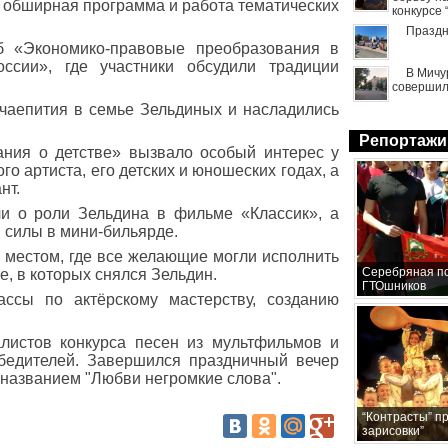
 обширная программа и работа тематических
конкурсе
Праздн
б «Экономико-правовые преобразования в
оссии», где участники обсудили традиции
В Мичу
совершил
 чаепития в семье Зельдиных и насладились
Репортажи
ния о детстве» вызвало особый интерес у
го артиста, его детских и юношеских годах, а
нт.
ли о роли Зельдина в фильме «Классик», а
 силы в мини-бильярде.
 местом, где все желающие могли исполнить
Серебряная по
е, в которых снялся Зельдин.
ГТОшников
ассы по актёрскому мастерству, созданию
листов конкурса песен из мультфильмов и
бедителей. Завершился праздничный вечер
названием "Любви негромкие слова".
“Контрасты” п
зарисовки”