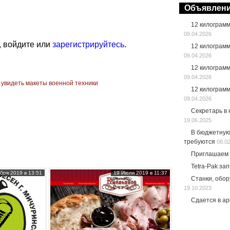
Объявлен
12 килограм
09.04.2026
, войдите или
зарегистрируйтесь
.
12 килограм
09.04.2026
12 килограм
09.04.2026
 увидеть макеты военной техники
12 килограм
09.04.2026
Секретарь в
19.06.2025
В бюджетную
требуются
08.0
Приглашаем 
Tetra-Pak за
бря 2019 в 13:51
19 Июля 2019 в 11:37
Станки, обо
19.10.2023
Сдается в а