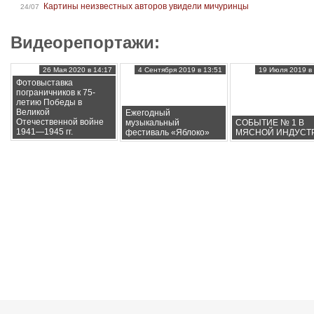
Картины неизвестных авторов увидели мичуринцы
24/07
Видеорепортажи:
26 Мая 2020 в 14:17
4 Сентября 2019 в 13:51
19 Июля 2019 в 
Фотовыставка
пограничников к 75-
летию Победы в
Великой
Ежегодный
Отечественной войне
музыкальный
СОБЫТИЕ № 1 В
1941—1945 гг.
фестиваль «Яблоко»
МЯСНОЙ ИНДУСТ