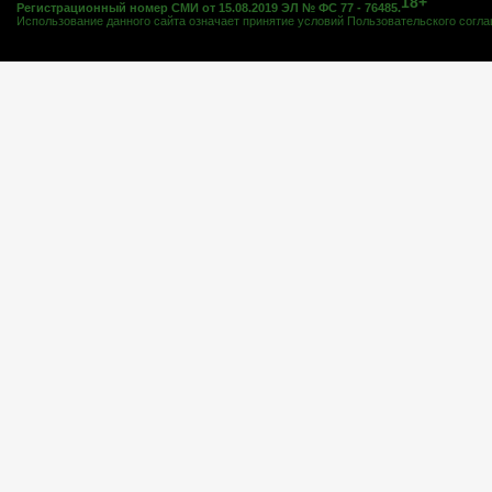
18+
Регистрационный номер СМИ от 15.08.2019 ЭЛ № ФС 77 - 76485.
Использование данного сайта означает принятие условий
Пользовательского согл